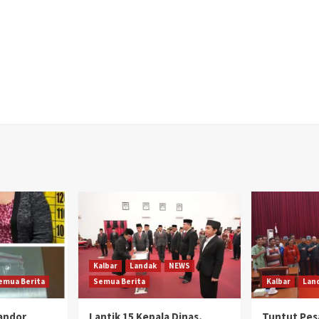
Kalbar
Landak
NEWS
emua Berita
Semua Berita
Kalbar
Lan
Mandor
Lantik 15 Kepala Dinas,
Tuntut Pes