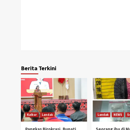
Berita Terkini
Kalbar
Landak
Landak
NEWS
S
Pangkas Birokrasi, Bupati
Seorang ibu di 