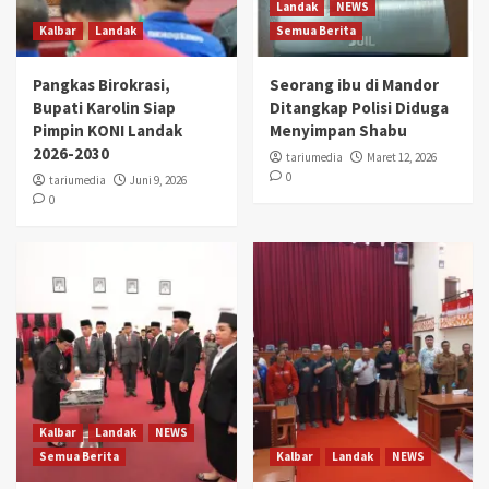
Landak
NEWS
Kalbar
Landak
Semua Berita
Pangkas Birokrasi,
Seorang ibu di Mandor
Bupati Karolin Siap
Ditangkap Polisi Diduga
Pimpin KONI Landak
Menyimpan Shabu
2026-2030
tariumedia
Maret 12, 2026
0
tariumedia
Juni 9, 2026
0
Kalbar
Landak
NEWS
Semua Berita
Kalbar
Landak
NEWS