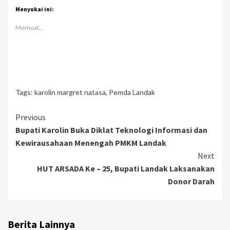
Menyukai ini:
Memuat...
Tags:
karolin margret natasa
,
Pemda Landak
Continue
Previous
Bupati Karolin Buka Diklat Teknologi Informasi dan
Reading
Kewirausahaan Menengah PMKM Landak
Next
HUT ARSADA Ke – 25, Bupati Landak Laksanakan
Donor Darah
Berita Lainnya