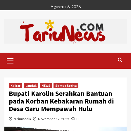
Skip
Agustus 6, 2026
to
content
Primary
Menu
Kalbar
Landak
NEWS
Semua Berita
Bupati Karolin Serahkan Bantuan
pada Korban Kebakaran Rumah di
Desa Garu Mempawah Hulu
tariumedia
November 17, 2025
0