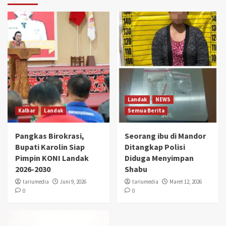
Landak
NEWS
Kalbar
Landak
Semua Berita
Pangkas Birokrasi,
Seorang ibu di Mandor
Bupati Karolin Siap
Ditangkap Polisi
Pimpin KONI Landak
Diduga Menyimpan
2026-2030
Shabu
tariumedia
Juni 9, 2026
tariumedia
Maret 12, 2026
0
0