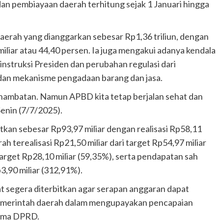
dan pembiayaan daerah terhitung sejak 1 Januari hingga
aerah yang dianggarkan sebesar Rp1,36 triliun, dengan
miliar atau 44,40 persen. Ia juga mengakui adanya kendala
instruksi Presiden dan perubahan regulasi dari
 dan mekanisme pengadaan barang dan jasa.
hambatan. Namun APBD kita tetap berjalan sehat dan
Senin (7/7/2025).
tkan sebesar Rp93,97 miliar dengan realisasi Rp58,11
ah terealisasi Rp21,50 miliar dari target Rp54,97 miliar
 target Rp28,10 miliar (59,35%), serta pendapatan sah
p3,90 miliar (312,91%).
at segera diterbitkan agar serapan anggaran dapat
pemerintah daerah dalam mengupayakan pencapaian
sama DPRD.