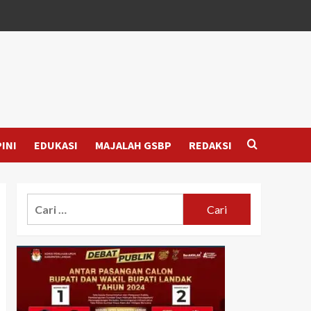
INI
EDUKASI
MAJALAH GSBP
REDAKSI
Cari
untuk: