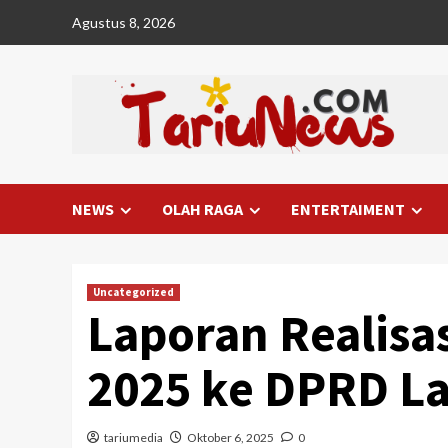
Skip
Agustus 8, 2026
to
content
NEWS
OLAH RAGA
ENTERTAIMENT
Uncategorized
Laporan Realisa
2025 ke DPRD L
tariumedia
Oktober 6, 2025
0