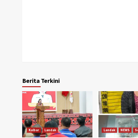
Berita Terkini
Kalbar
Landak
Landak
NEWS
S