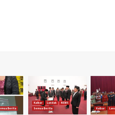
Kalbar
Landak
NEWS
emua Berita
Semua Berita
Kalbar
Lan