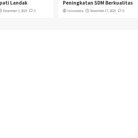
pati Landak
Peningkatan SDM Berkualitas
Desember 3, 2025
0
tariumedia
November 17, 2025
0