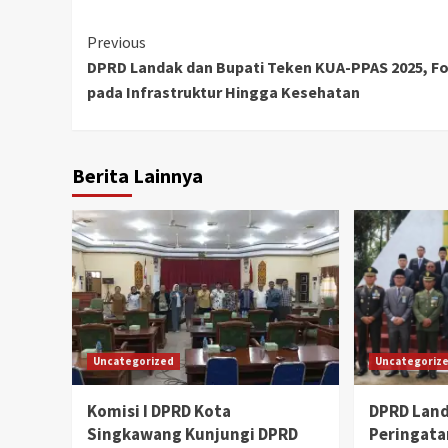
Continue
Previous
DPRD Landak dan Bupati Teken KUA-PPAS 2025, F
Reading
pada Infrastruktur Hingga Kesehatan
Berita Lainnya
Uncategorized
Uncategoriz
Komisi I DPRD Kota
DPRD Land
Singkawang Kunjungi DPRD
Peringata