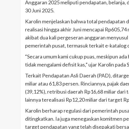
Anggaran 2025 meliputi pendapatan, belanja, 
30 Juni 2025.
Karolin menjelaskan bahwa total pendapatan d
realisasi hingga akhir Juni mencapai Rp605,74 
akibat dua kali pergeseran anggaran menyusul 
pemerintah pusat, termasuk terkait e-katalog
“Secara umum kami cukup puas, meskipun ada 
tidak mengalami defisit kas,” ujar Karolin pada 
Terkait Pendapatan Asli Daerah (PAD), ditarge
miliar atau 61,83 persen. Rinciannya, pajak daer
(39,12%), retribusi daerah Rp16,68 miliar dari
lainnya terealisasi Rp12,20 miliar dari target R
Karolin berharap regulasi dari pemerintah pus
ditingkatkan. Ia juga menegaskan komitmen 
target pendapatan yang telah disepakati ber