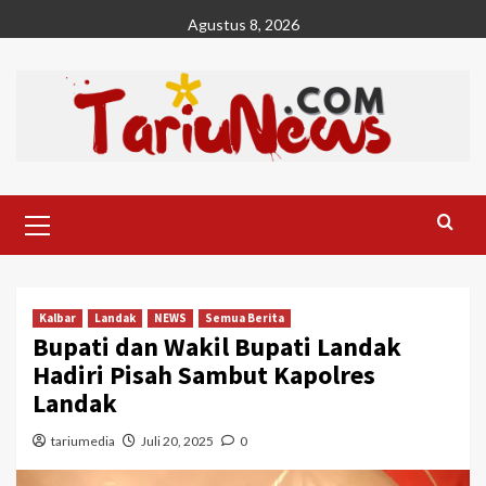
Skip
Agustus 8, 2026
to
content
Primary
Menu
Kalbar
Landak
NEWS
Semua Berita
Bupati dan Wakil Bupati Landak
Hadiri Pisah Sambut Kapolres
Landak
tariumedia
Juli 20, 2025
0