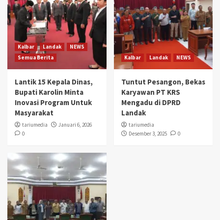
Kalbar
Landak
NEWS
Semua Berita
Kalbar
Landak
NEWS
Lantik 15 Kepala Dinas,
Tuntut Pesangon, Bekas
Bupati Karolin Minta
Karyawan PT KRS
Inovasi Program Untuk
Mengadu di DPRD
Masyarakat
Landak
tariumedia
Januari 6, 2026
tariumedia
0
Desember 3, 2025
0