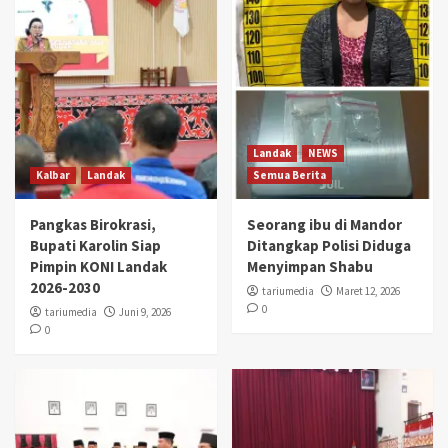
Landak
NEWS
Kalbar
Landak
Semua Berita
Pangkas Birokrasi,
Seorang ibu di Mandor
Bupati Karolin Siap
Ditangkap Polisi Diduga
Pimpin KONI Landak
Menyimpan Shabu
2026-2030
tariumedia
Maret 12, 2026
0
tariumedia
Juni 9, 2026
0