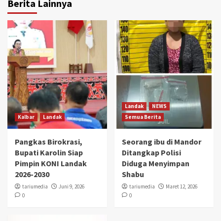
Berita Lainnya
Landak
NEWS
Kalbar
Landak
Semua Berita
Pangkas Birokrasi,
Seorang ibu di Mandor
Bupati Karolin Siap
Ditangkap Polisi
Pimpin KONI Landak
Diduga Menyimpan
2026-2030
Shabu
tariumedia
Juni 9, 2026
tariumedia
Maret 12, 2026
0
0