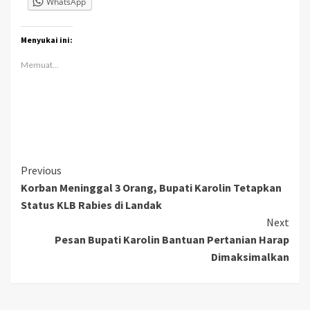
WhatsApp
Menyukai ini:
Memuat...
Continue
Previous
Korban Meninggal 3 Orang, Bupati Karolin Tetapkan
Reading
Status KLB Rabies di Landak
Next
Pesan Bupati Karolin Bantuan Pertanian Harap
Dimaksimalkan