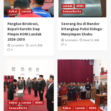
Landak
NEWS
Kalbar
Landak
Semua Berita
Pangkas Birokrasi,
Seorang ibu di Mandor
Bupati Karolin Siap
Ditangkap Polisi Diduga
Pimpin KONI Landak
Menyimpan Shabu
2026-2030
tariumedia
Maret 12, 2026
0
tariumedia
Juni 9, 2026
0
Kalbar
Landak
NEWS
Semua Berita
Kalbar
Landak
NEWS