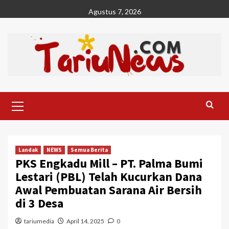
Skip
Agustus 7, 2026
to
content
Primary
Menu
Landak
NEWS
Semua Berita
PKS Engkadu Mill – PT. Palma Bumi
Lestari (PBL) Telah Kucurkan Dana
Awal Pembuatan Sarana Air Bersih
di 3 Desa
tariumedia
April 14, 2025
0