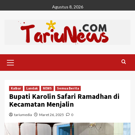
Skip
Agustus 8, 2026
to
content
Primary
Menu
Kalbar
Landak
NEWS
Semua Berita
Bupati Karolin Safari Ramadhan di
Kecamatan Menjalin
tariumedia
Maret 26, 2025
0