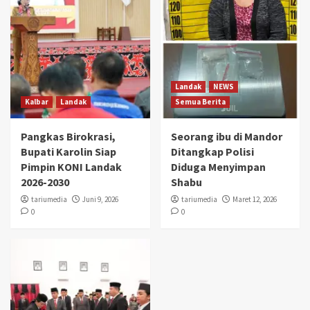
Landak
NEWS
Kalbar
Landak
Semua Berita
Pangkas Birokrasi,
Seorang ibu di Mandor
Bupati Karolin Siap
Ditangkap Polisi
Pimpin KONI Landak
Diduga Menyimpan
2026-2030
Shabu
tariumedia
Juni 9, 2026
tariumedia
Maret 12, 2026
0
0