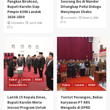
Pangkas Birokrasi,
Seorang ibu di Mandor
Bupati Karolin Siap
Ditangkap Polisi Diduga
Pimpin KONI Landak
Menyimpan Shabu
2026-2030
tariumedia
Maret 12, 2026
0
tariumedia
Juni 9, 2026
0
Kalbar
Landak
NEWS
Semua Berita
Kalbar
Landak
NEWS
Lantik 15 Kepala Dinas,
Tuntut Pesangon, Bekas
Bupati Karolin Minta
Karyawan PT KRS
Inovasi Program Untuk
Mengadu di DPRD