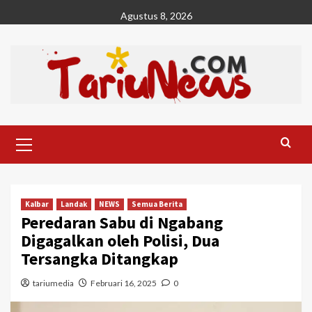
Skip
Agustus 8, 2026
to
content
Primary
Menu
Kalbar
Landak
NEWS
Semua Berita
Peredaran Sabu di Ngabang
Digagalkan oleh Polisi, Dua
Tersangka Ditangkap
tariumedia
Februari 16, 2025
0