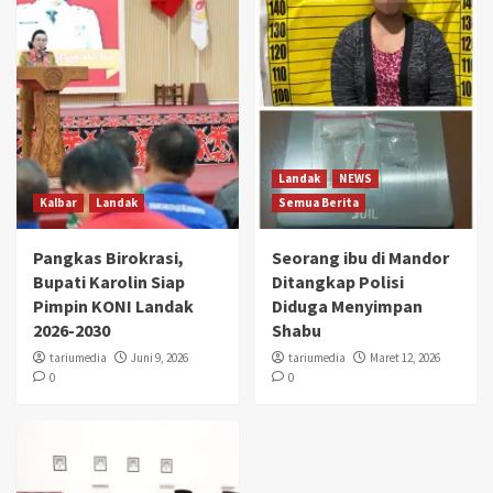
Landak
NEWS
Kalbar
Landak
Semua Berita
Pangkas Birokrasi,
Seorang ibu di Mandor
Bupati Karolin Siap
Ditangkap Polisi
Pimpin KONI Landak
Diduga Menyimpan
2026-2030
Shabu
tariumedia
Juni 9, 2026
tariumedia
Maret 12, 2026
0
0