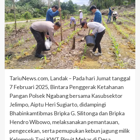
TariuNews.com, Landak – Pada hari Jumat tanggal
7 Februari 2025, Bintara Penggerak Ketahanan
Pangan Polsek Ngabang bersama Kasubsektor
Jelimpo, Aiptu Heri Sugiarto, didampingi
Bhabinkamtibmas Bripka G. Silitonga dan Bripka
Hendro Wibowo, melaksanakan pemantauan,
pengecekan, serta pemupukan kebun jagung milik
Kelompok Tani KWT Pinyit Mekar di Desa