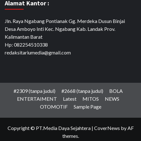
Alamat Kantor :
Jln. Raya Ngabang Pontianak Gg. Merdeka Dusun Binjai
Desa Amboyo Inti Kec. Ngabang Kab. Landak Prov.
Kalimantan Barat
Hp: 082254510338
redaksitariumedia@gmail.com
#2309 (tanpa judul)
#2668 (tanpa judul)
BOLA
ENTERTAIMENT
Latest
MITOS
NEWS
OTOMOTIF
Sample Page
Copyright © PT.Media Daya Sejahtera
|
CoverNews
by AF
themes.