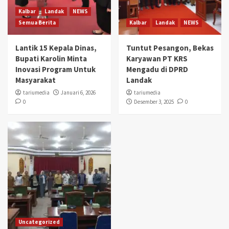
Kalbar
Landak
NEWS
Semua Berita
Kalbar
Landak
NEWS
Lantik 15 Kepala Dinas,
Tuntut Pesangon, Bekas
Bupati Karolin Minta
Karyawan PT KRS
Inovasi Program Untuk
Mengadu di DPRD
Masyarakat
Landak
tariumedia
Januari 6, 2026
tariumedia
0
Desember 3, 2025
0
Uncategorized