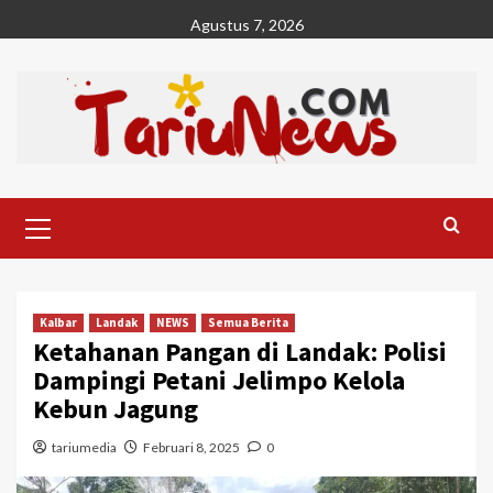
Skip
Agustus 7, 2026
to
content
Primary
Menu
Kalbar
Landak
NEWS
Semua Berita
Ketahanan Pangan di Landak: Polisi
Dampingi Petani Jelimpo Kelola
Kebun Jagung
tariumedia
Februari 8, 2025
0