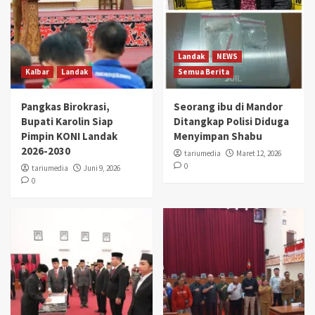
Landak
NEWS
Kalbar
Landak
Semua Berita
Pangkas Birokrasi,
Seorang ibu di Mandor
Bupati Karolin Siap
Ditangkap Polisi Diduga
Pimpin KONI Landak
Menyimpan Shabu
2026-2030
tariumedia
Maret 12, 2026
0
tariumedia
Juni 9, 2026
0