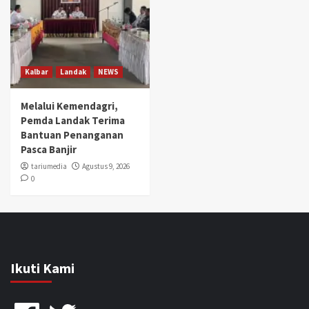
Kalbar
Landak
NEWS
Melalui Kemendagri,
Pemda Landak Terima
Bantuan Penanganan
Pasca Banjir
tariumedia
Agustus 9, 2026
0
Ikuti Kami
Facebook
Twitter