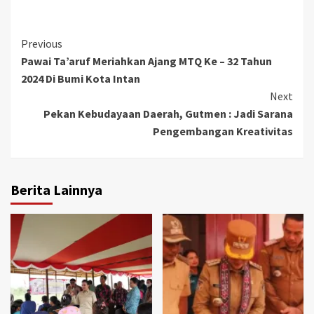
Continue
Previous
Pawai Ta’aruf Meriahkan Ajang MTQ Ke – 32 Tahun
Reading
2024 Di Bumi Kota Intan
Next
Pekan Kebudayaan Daerah, Gutmen : Jadi Sarana
Pengembangan Kreativitas
Berita Lainnya