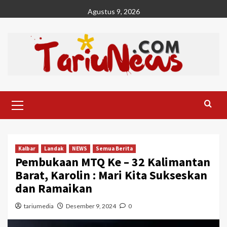
Skip
Agustus 9, 2026
to
content
Primary
Menu
Kalbar
Landak
NEWS
Semua Berita
Pembukaan MTQ Ke – 32 Kalimantan
Barat, Karolin : Mari Kita Sukseskan
dan Ramaikan
tariumedia
Desember 9, 2024
0