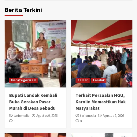
Berita Terkini
Uncategorized
Kalbar
Landak
Bupati Landak Kembali
Terkait Persoalan HGU,
Buka Gerakan Pasar
Karolin Memastikan Hak
Murah di Desa Sebadu
Masyarakat
tariumedia
Agustus 9, 2026
tariumedia
Agustus 9, 2026
0
0