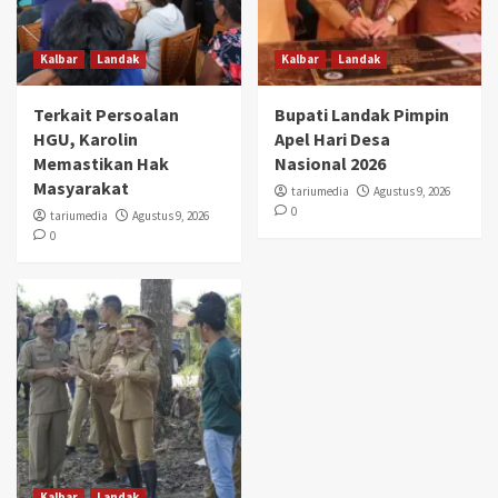
Kalbar
Landak
Kalbar
Landak
Terkait Persoalan
Bupati Landak Pimpin
HGU, Karolin
Apel Hari Desa
Memastikan Hak
Nasional 2026
Masyarakat
tariumedia
Agustus 9, 2026
0
tariumedia
Agustus 9, 2026
0
Kalbar
Landak