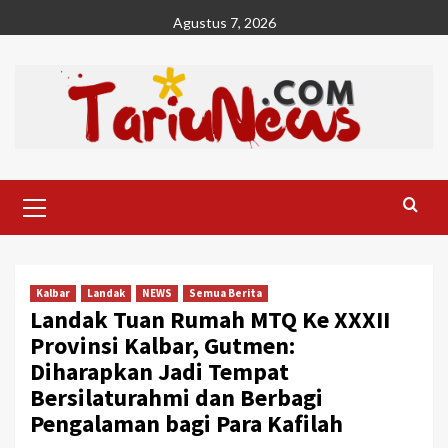
Skip
Agustus 7, 2026
to
content
Primary
Menu
Kalbar
Landak
NEWS
Semua Berita
Landak Tuan Rumah MTQ Ke XXXII
Provinsi Kalbar, Gutmen:
Diharapkan Jadi Tempat
Bersilaturahmi dan Berbagi
Pengalaman bagi Para Kafilah