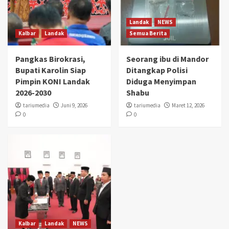
Landak
NEWS
Kalbar
Landak
Semua Berita
Pangkas Birokrasi,
Seorang ibu di Mandor
Bupati Karolin Siap
Ditangkap Polisi
Pimpin KONI Landak
Diduga Menyimpan
2026-2030
Shabu
tariumedia
Juni 9, 2026
tariumedia
Maret 12, 2026
0
0
Kalbar
Landak
NEWS