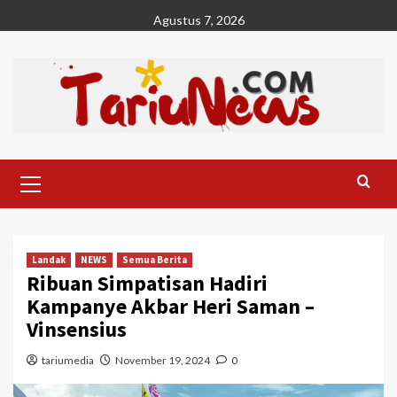
Skip
Agustus 7, 2026
to
content
Primary
Menu
Landak
NEWS
Semua Berita
Ribuan Simpatisan Hadiri
Kampanye Akbar Heri Saman –
Vinsensius
tariumedia
November 19, 2024
0