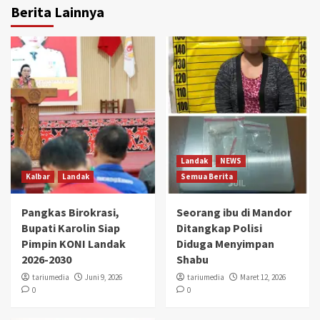
Berita Lainnya
Landak
NEWS
Kalbar
Landak
Semua Berita
Pangkas Birokrasi,
Seorang ibu di Mandor
Bupati Karolin Siap
Ditangkap Polisi
Pimpin KONI Landak
Diduga Menyimpan
2026-2030
Shabu
tariumedia
Juni 9, 2026
tariumedia
Maret 12, 2026
0
0