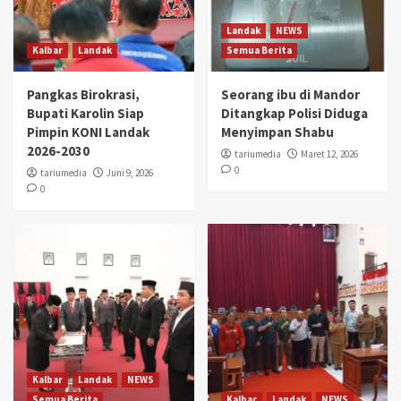
Landak
NEWS
Kalbar
Landak
Semua Berita
Pangkas Birokrasi,
Seorang ibu di Mandor
Bupati Karolin Siap
Ditangkap Polisi Diduga
Pimpin KONI Landak
Menyimpan Shabu
2026-2030
tariumedia
Maret 12, 2026
0
tariumedia
Juni 9, 2026
0
Kalbar
Landak
NEWS
Semua Berita
Kalbar
Landak
NEWS