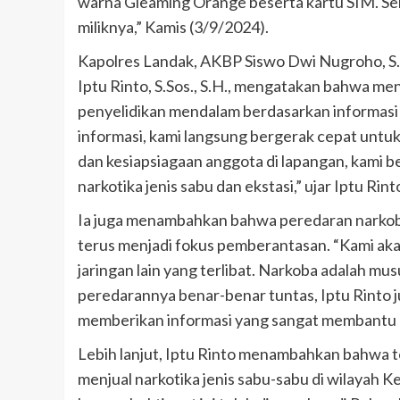
warna Gleaming Orange beserta kartu SIM. Sem
miliknya,” Kamis (3/9/2024).
Kapolres Landak, AKBP Siswo Dwi Nugroho, S.H.
Iptu Rinto, S.Sos., S.H., mengatakan bahwa m
penyelidikan mendalam berdasarkan informasi 
informasi, kami langsung bergerak cepat untu
dan kesiapsiagaan anggota di lapangan, kami 
narkotika jenis sabu dan ekstasi,” ujar Iptu Rint
Ia juga menambahkan bahwa peredaran narkoba
terus menjadi fokus pemberantasan. “Kami a
jaringan lain yang terlibat. Narkoba adalah mu
peredarannya benar-benar tuntas, Iptu Rinto 
memberikan informasi yang sangat membantu
Lebih lanjut, Iptu Rinto menambahkan bahwa 
menjual narkotika jenis sabu-sabu di wilayah 