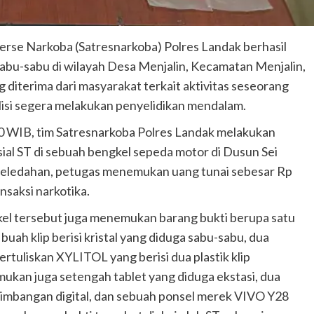
rse Narkoba (Satresnarkoba) Polres Landak berhasil
abu-sabu di wilayah Desa Menjalin, Kecamatan Menjalin,
 diterima dari masyarakat terkait aktivitas seseorang
olisi segera melakukan penyelidikan mendalam.
00 WIB, tim Satresnarkoba Polres Landak melakukan
sial ST di sebuah bengkel sepeda motor di Dusun Sei
geledahan, petugas menemukan uang tunai sebesar Rp
ansaksi narkotika.
kel tersebut juga menemukan barang bukti berupa satu
 buah klip berisi kristal yang diduga sabu-sabu, dua
ertuliskan XYLITOL yang berisi dua plastik klip
itemukan juga setengah tablet yang diduga ekstasi, dua
 timbangan digital, dan sebuah ponsel merek VIVO Y28