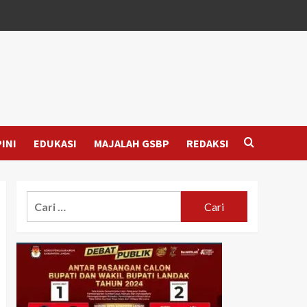
INI
EDUKASI
MAJALAH GSBP
REDAKSI
Cari
untuk: