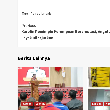
Tags:
Polres landak
Continue
Previous
Karolin Pemimpin Perempuan Berprestasi, Angela
Reading
Layak Dilanjutkan
Berita Lainnya
Kalbar
Landak
Landak
NE