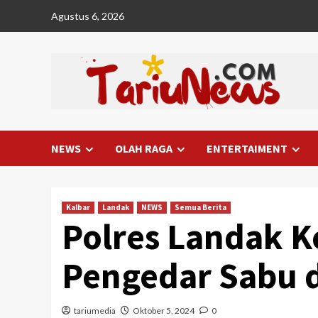
Skip
Agustus 6, 2026
to
content
NEWS
OLAH RAGA
ENTERTAIMENT
Kalbar
Landak
NEWS
Semua Berita
Polres Landak 
Pengedar Sabu d
tariumedia
Oktober 5, 2024
0