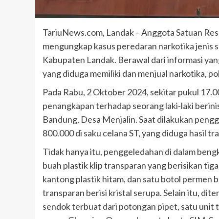
TariuNews.com, Landak – Anggota Satuan Rese
mengungkap kasus peredaran narkotika jenis s
Kabupaten Landak. Berawal dari informasi yang
yang diduga memiliki dan menjual narkotika, p
Pada Rabu, 2 Oktober 2024, sekitar pukul 17.
penangkapan terhadap seorang laki-laki berini
Bandung, Desa Menjalin. Saat dilakukan peng
800.000 di saku celana ST, yang diduga hasil tr
Tidak hanya itu, penggeledahan di dalam beng
buah plastik klip transparan yang berisikan tiga
kantong plastik hitam, dan satu botol permen b
transparan berisi kristal serupa. Selain itu, d
sendok terbuat dari potongan pipet, satu unit