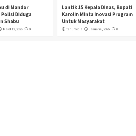
bu di Mandor
Lantik 15 Kepala Dinas, Bupati
 Polisi Diduga
Karolin Minta Inovasi Program
n Shabu
Untuk Masyarakat
Maret 12, 2026
0
tariumedia
Januari 6, 2026
0