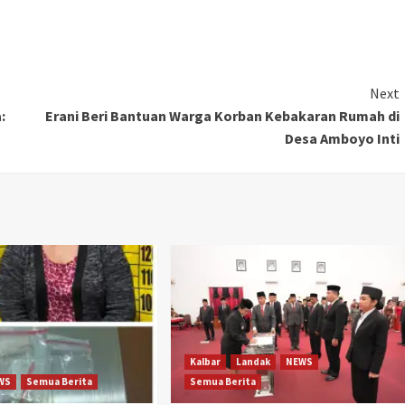
Next
:
Erani Beri Bantuan Warga Korban Kebakaran Rumah di
Desa Amboyo Inti
Kalbar
Landak
NEWS
WS
Semua Berita
Semua Berita