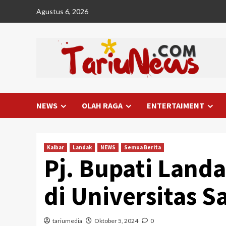
Skip
Agustus 6, 2026
to
content
NEWS
OLAH RAGA
ENTERTAIMENT
Kalbar
Landak
NEWS
Semua Berita
Pj. Bupati Land
di Universitas S
tariumedia
Oktober 5, 2024
0