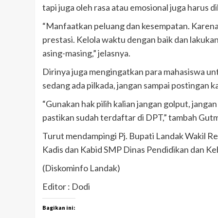
tapi juga oleh rasa atau emosional juga harus 
“Manfaatkan peluang dan kesempatan. Karena u
prestasi. Kelola waktu dengan baik dan lakuka
asing-masing,” jelasnya.
Dirinya juga mengingatkan para mahasiswa untu
sedang ada pilkada, jangan sampai postingan kal
“Gunakan hak pilih kalian jangan golput, janga
pastikan sudah terdaftar di DPT,” tambah Gut
Turut mendampingi Pj. Bupati Landak Wakil Rek
Kadis dan Kabid SMP Dinas Pendidikan dan K
(Diskominfo Landak)
Editor : Dodi
Bagikan ini: