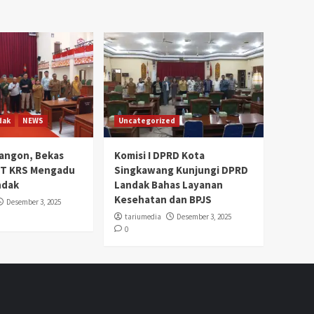
dak
NEWS
Uncategorized
angon, Bekas
Komisi I DPRD Kota
PT KRS Mengadu
Singkawang Kunjungi DPRD
ndak
Landak Bahas Layanan
Kesehatan dan BPJS
Desember 3, 2025
tariumedia
Desember 3, 2025
0