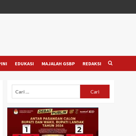
INI
EDUKASI
MAJALAH GSBP
REDAKSI
Cari
untuk: