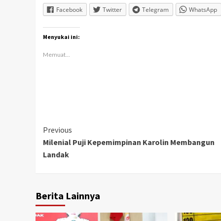
Facebook
Twitter
Telegram
WhatsApp
Menyukai ini:
Memuat...
Continue
Previous
Milenial Puji Kepemimpinan Karolin Membangun
Reading
Landak
Berita Lainnya