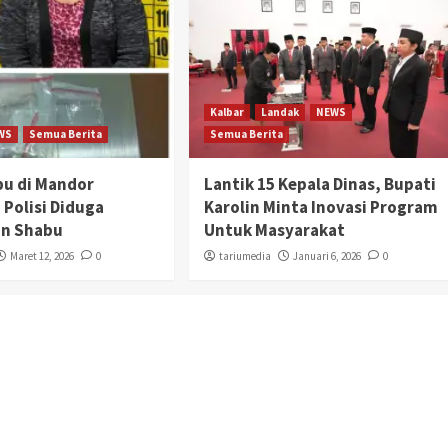
Kalbar
Landak
NEWS
WS
Semua Berita
Semua Berita
bu di Mandor
Lantik 15 Kepala Dinas, Bupati
 Polisi Diduga
Karolin Minta Inovasi Program
n Shabu
Untuk Masyarakat
Maret 12, 2026
0
tariumedia
Januari 6, 2026
0