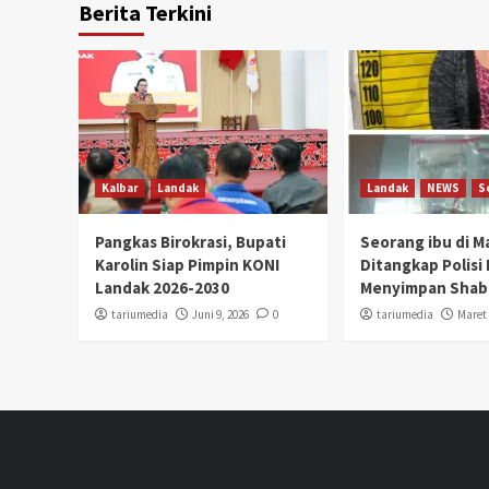
Berita Terkini
Kalbar
Landak
Landak
NEWS
S
Pangkas Birokrasi, Bupati
Seorang ibu di 
Karolin Siap Pimpin KONI
Ditangkap Polisi
Landak 2026-2030
Menyimpan Shab
tariumedia
Juni 9, 2026
0
tariumedia
Maret 