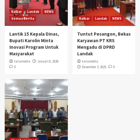
Kalbar
Landak
NEWS
Semua Berita
Kalbar
Landak
NEWS
Lantik 15 Kepala Dinas,
Tuntut Pesangon, Bekas
Bupati Karolin Minta
Karyawan PT KRS
Inovasi Program Untuk
Mengadu di DPRD
Masyarakat
Landak
tariumedia
Januari 6, 2026
tariumedia
0
Desember 3, 2025
0