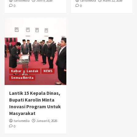
tariumedia
Juni 9, 2026
tariumedia
Maret 12, 2026
0
0
Kalbar
Landak
NEWS
Semua Berita
Lantik 15 Kepala Dinas,
Bupati Karolin Minta
Inovasi Program Untuk
Masyarakat
tariumedia
Januari 6, 2026
0