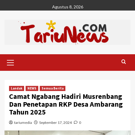
Skip
Agustus 8, 2026
to
content
Primary
Menu
Landak
NEWS
Semua Berita
Camat Ngabang Hadiri Musrenbang
Dan Penetapan RKP Desa Ambarang
Tahun 2025
tariumedia
September 17, 2024
0