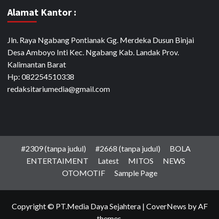
Alamat Kantor :
Jln. Raya Ngabang Pontianak Gg. Merdeka Dusun Binjai
Desa Amboyo Inti Kec. Ngabang Kab. Landak Prov.
Kalimantan Barat
Hp: 082254510338
redaksitariumedia@gmail.com
#2309 (tanpa judul)
#2668 (tanpa judul)
BOLA
ENTERTAIMENT
Latest
MITOS
NEWS
OTOMOTIF
Sample Page
Copyright © PT.Media Daya Sejahtera
|
CoverNews
by AF
themes.