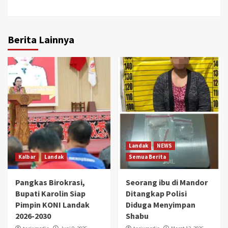
Berita Lainnya
Landak
NEWS
Kalbar
Landak
Semua Berita
Pangkas Birokrasi,
Seorang ibu di Mandor
Bupati Karolin Siap
Ditangkap Polisi
Pimpin KONI Landak
Diduga Menyimpan
2026-2030
Shabu