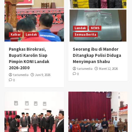
Landak
NEWS
Kalbar
Landak
Semua Berita
Pangkas Birokrasi,
Seorang ibu di Mandor
Bupati Karolin Siap
Ditangkap Polisi Diduga
Pimpin KONI Landak
Menyimpan Shabu
2026-2030
tariumedia
Maret 12, 2026
0
tariumedia
Juni 9, 2026
0