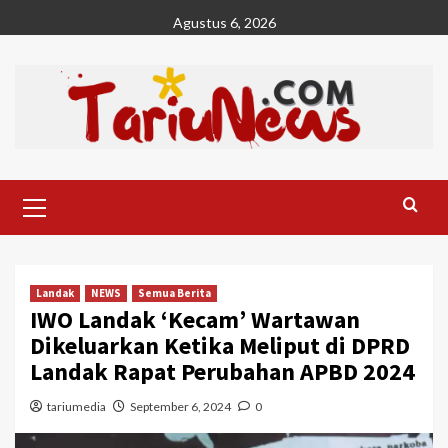
Skip
Agustus 6, 2026
to
content
Primary
Menu
Landak
NEWS
Semua Berita
IWO Landak ‘Kecam’ Wartawan
Dikeluarkan Ketika Meliput di DPRD
Landak Rapat Perubahan APBD 2024
tariumedia
September 6, 2024
0