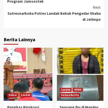
Program Jamsostek
Next
Satresnarkoba Polres Landak Bekuk Pengedar Shabu
di Jelimpo
Berita Lainnya
Landak
NEWS
Kalbar
Landak
Semua Berita
Pangkas Birokrasi,
Seorang ibu di Mandor