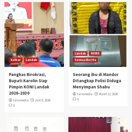
Landak
NEWS
Kalbar
Landak
Semua Berita
Pangkas Birokrasi,
Seorang ibu di Mandor
Bupati Karolin Siap
Ditangkap Polisi Diduga
Pimpin KONI Landak
Menyimpan Shabu
2026-2030
tariumedia
Maret 12, 2026
0
tariumedia
Juni 9, 2026
0