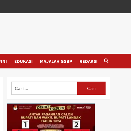
INI
EDUKASI
MAJALAH GSBP
REDAKSI
Cari
untuk: