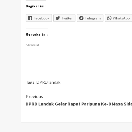
Bagikan ini:
Facebook
Twitter
Telegram
WhatsApp
Menyukai ini:
Memuat...
Tags:
DPRD landak
Continue
Previous
DPRD Landak Gelar Rapat Paripuna Ke-8 Masa Sida
Reading