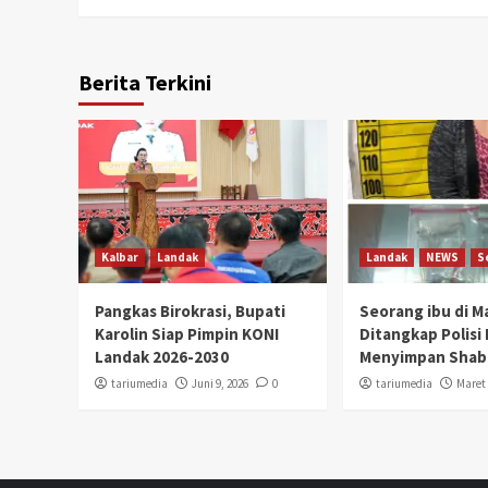
Berita Terkini
Kalbar
Landak
Landak
NEWS
S
Pangkas Birokrasi, Bupati
Seorang ibu di 
Karolin Siap Pimpin KONI
Ditangkap Polisi
Landak 2026-2030
Menyimpan Shab
tariumedia
Juni 9, 2026
0
tariumedia
Maret 