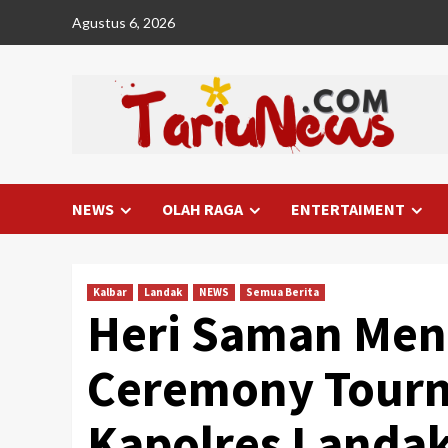
Skip
Agustus 6, 2026
to
content
NEWS
OLAH RAGA
ENTERTAIMENT
Kalbar
Landak
NEWS
Semua Berita
Heri Saman Men
Ceremony Tourn
Kapolres Landa