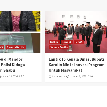
Kalbar
Landak
NEWS
WS
Semua Berita
Semua Berita
bu di Mandor
Lantik 15 Kepala Dinas, Bupati
 Polisi Diduga
Karolin Minta Inovasi Program
n Shabu
Untuk Masyarakat
Maret 12, 2026
0
tariumedia
Januari 6, 2026
0