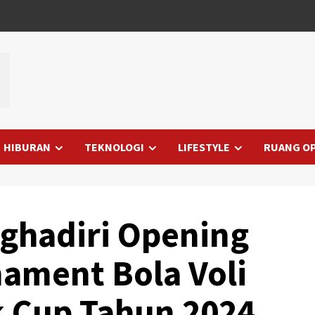
HIBURAN
TEKNOLOGI
LIFESTYLE
RUANG OP
ghadiri Opening
ament Bola Voli
k Cup Tahun 2024