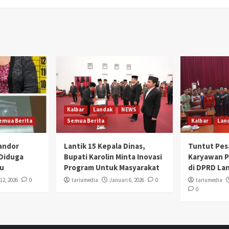
Kalbar
Landak
NEWS
emua Berita
Semua Berita
Kalbar
Lan
Mandor
Lantik 15 Kepala Dinas,
Tuntut Pes
 Diduga
Bupati Karolin Minta Inovasi
Karyawan 
u
Program Untuk Masyarakat
di DPRD La
12, 2026
0
tariumedia
Januari 6, 2026
0
tariumedia
0