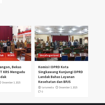
dak
NEWS
Uncategorized
angon, Bekas
Komisi I DPRD Kota
PT KRS Mengadu
Singkawang Kunjungi DPRD
ndak
Landak Bahas Layanan
Kesehatan dan BPJS
Desember 3, 2025
tariumedia
Desember 3, 2025
0