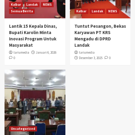
Kalbar
Landak
NEWS
Semua Berita
Kalbar
Landak
NEWS
Lantik 15 Kepala Dinas,
Tuntut Pesangon, Bekas
Bupati Karolin Minta
Karyawan PT KRS
Inovasi Program Untuk
Mengadu di DPRD
Masyarakat
Landak
tariumedia
Januari 6, 2026
tariumedia
0
Desember 3, 2025
0
Uncategorized