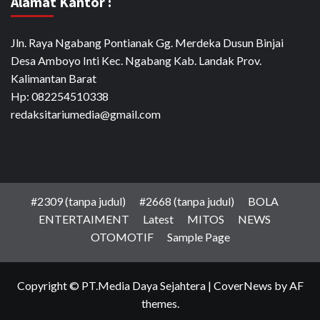
Alamat Kantor :
Jln. Raya Ngabang Pontianak Gg. Merdeka Dusun Binjai
Desa Amboyo Inti Kec. Ngabang Kab. Landak Prov.
Kalimantan Barat
Hp: 082254510338
redaksitariumedia@gmail.com
#2309 (tanpa judul)
#2668 (tanpa judul)
BOLA
ENTERTAIMENT
Latest
MITOS
NEWS
OTOMOTIF
Sample Page
Copyright © PT.Media Daya Sejahtera
|
CoverNews
by AF
themes.