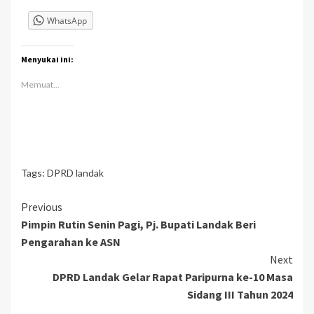
WhatsApp
Menyukai ini:
Memuat...
Tags:
DPRD landak
Continue
Previous
Pimpin Rutin Senin Pagi, Pj. Bupati Landak Beri
Reading
Pengarahan ke ASN
Next
DPRD Landak Gelar Rapat Paripurna ke-10 Masa
Sidang III Tahun 2024