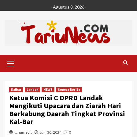
Skip
Agustus 8, 2026
to
content
Primary
Menu
Kalbar
Landak
NEWS
Semua Berita
Ketua Komisi C DPRD Landak
Mengikuti Upacara dan Ziarah Hari
Berkabung Daerah Tingkat Provinsi
Kal-Bar
tariumedia
Juni 30, 2024
0