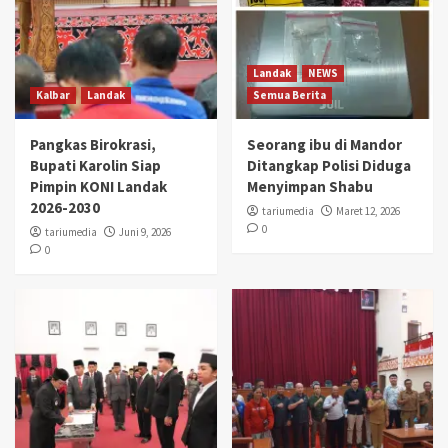
Landak
NEWS
Kalbar
Landak
Semua Berita
Pangkas Birokrasi,
Seorang ibu di Mandor
Bupati Karolin Siap
Ditangkap Polisi Diduga
Pimpin KONI Landak
Menyimpan Shabu
2026-2030
tariumedia
Maret 12, 2026
0
tariumedia
Juni 9, 2026
0