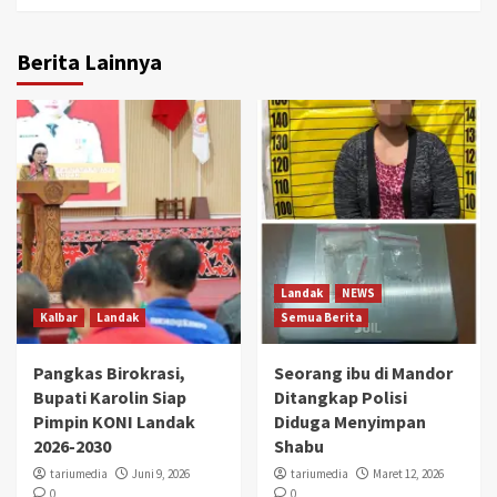
Berita Lainnya
Landak
NEWS
Kalbar
Landak
Semua Berita
Pangkas Birokrasi,
Seorang ibu di Mandor
Bupati Karolin Siap
Ditangkap Polisi
Pimpin KONI Landak
Diduga Menyimpan
2026-2030
Shabu
tariumedia
Juni 9, 2026
tariumedia
Maret 12, 2026
0
0