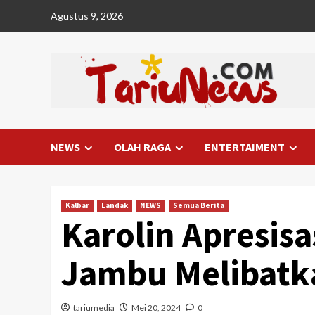
Skip
Agustus 9, 2026
to
content
NEWS
OLAH RAGA
ENTERTAIMENT
Kalbar
Landak
NEWS
Semua Berita
Karolin Apresis
Jambu Melibatk
tariumedia
Mei 20, 2024
0