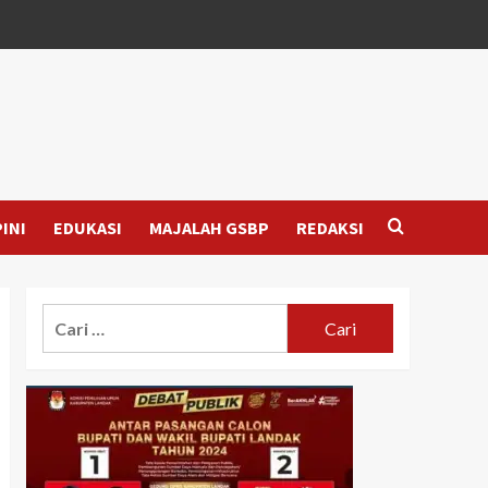
INI
EDUKASI
MAJALAH GSBP
REDAKSI
Cari
untuk: