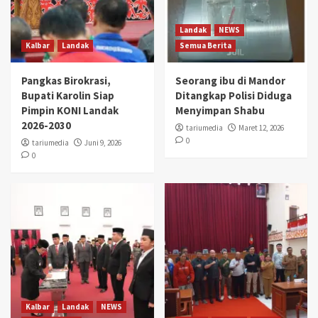
Landak
NEWS
Kalbar
Landak
Semua Berita
Pangkas Birokrasi,
Seorang ibu di Mandor
Bupati Karolin Siap
Ditangkap Polisi Diduga
Pimpin KONI Landak
Menyimpan Shabu
2026-2030
tariumedia
Maret 12, 2026
0
tariumedia
Juni 9, 2026
0
Kalbar
Landak
NEWS