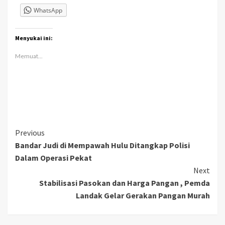
WhatsApp
Menyukai ini:
Memuat...
Continue
Previous
Bandar Judi di Mempawah Hulu Ditangkap Polisi
Reading
Dalam Operasi Pekat
Next
Stabilisasi Pasokan dan Harga Pangan , Pemda
Landak Gelar Gerakan Pangan Murah