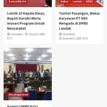
Semua Berita
Kalbar
Landak
NEWS
Lantik 15 Kepala Dinas,
Tuntut Pesangon, Bekas
Bupati Karolin Minta
Karyawan PT KRS
Inovasi Program Untuk
Mengadu di DPRD
Masyarakat
Landak
tariumedia
Januari 6, 2026
tariumedia
0
Desember 3, 2025
0
Uncategorized
Komisi I DPRD Kota