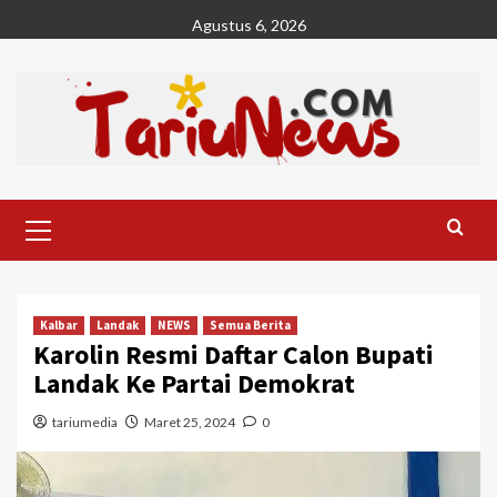
Skip
Agustus 6, 2026
to
content
Primary
Menu
Kalbar
Landak
NEWS
Semua Berita
Karolin Resmi Daftar Calon Bupati
Landak Ke Partai Demokrat
tariumedia
Maret 25, 2024
0