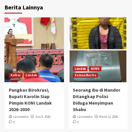
Berita Lainnya
Landak
NEWS
Kalbar
Landak
Semua Berita
Pangkas Birokrasi,
Seorang ibu di Mandor
Bupati Karolin Siap
Ditangkap Polisi
Pimpin KONI Landak
Diduga Menyimpan
2026-2030
Shabu
tariumedia
Juni 9, 2026
tariumedia
Maret 12, 2026
0
0