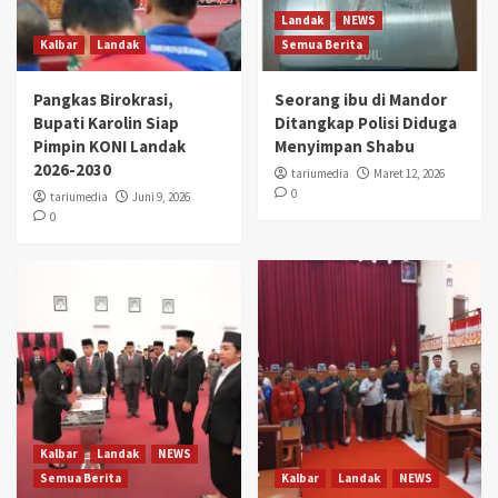
Landak
NEWS
Kalbar
Landak
Semua Berita
Pangkas Birokrasi,
Seorang ibu di Mandor
Bupati Karolin Siap
Ditangkap Polisi Diduga
Pimpin KONI Landak
Menyimpan Shabu
2026-2030
tariumedia
Maret 12, 2026
0
tariumedia
Juni 9, 2026
0
Kalbar
Landak
NEWS
Semua Berita
Kalbar
Landak
NEWS