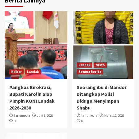
Berita Lainnya
Landak
NEWS
Kalbar
Landak
Semua Berita
Pangkas Birokrasi,
Seorang ibu di Mandor
Bupati Karolin Siap
Ditangkap Polisi
Pimpin KONI Landak
Diduga Menyimpan
2026-2030
Shabu
tariumedia
Juni 9, 2026
tariumedia
Maret 12, 2026
0
0