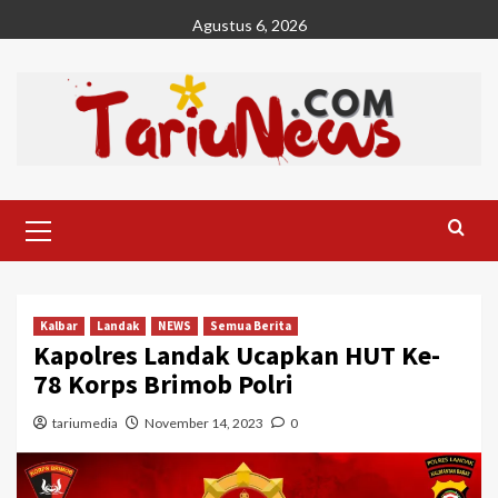
Skip
Agustus 6, 2026
to
content
Primary
Menu
Kalbar
Landak
NEWS
Semua Berita
Kapolres Landak Ucapkan HUT Ke-
78 Korps Brimob Polri
tariumedia
November 14, 2023
0