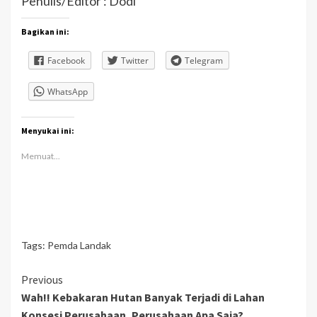
Penulis/Editor : Dodi
Bagikan ini:
Facebook
Twitter
Telegram
WhatsApp
Menyukai ini:
Memuat...
Tags:
Pemda Landak
Continue
Previous
Wah!! Kebakaran Hutan Banyak Terjadi di Lahan
Reading
Konsesi Perusahaan, Perusahaan Apa Saja?