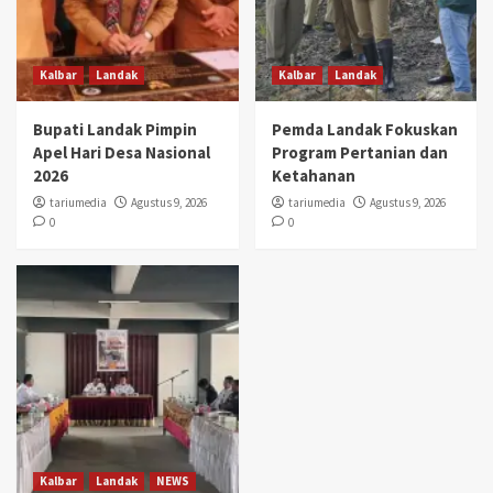
Kalbar
Landak
Kalbar
Landak
Bupati Landak Pimpin
Pemda Landak Fokuskan
Apel Hari Desa Nasional
Program Pertanian dan
2026
Ketahanan
tariumedia
Agustus 9, 2026
tariumedia
Agustus 9, 2026
0
0
Kalbar
Landak
NEWS