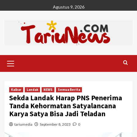
Skip
Agustus 9, 2026
to
content
Primary
Menu
Kalbar
Landak
NEWS
Semua Berita
Sekda Landak Harap PNS Penerima
Tanda Kehormatan Satyalancana
Karya Satya Bisa Jadi Teladan
tariumedia
September 8, 2023
0