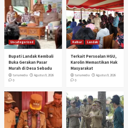
Uncategorized
Kalbar
Landak
Bupati Landak Kembali
Terkait Persoalan HGU,
Buka Gerakan Pasar
Karolin Memastikan Hak
Murah di Desa Sebadu
Masyarakat
tariumedia
Agustus 9, 2026
tariumedia
Agustus 9, 2026
0
0