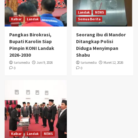
Landak
NEWS
Kalbar
Landak
Semua Berita
Pangkas Birokrasi,
Seorang ibu di Mandor
Bupati Karolin Siap
Ditangkap Polisi
Pimpin KONI Landak
Diduga Menyimpan
2026-2030
Shabu
tariumedia
Juni 9, 2026
tariumedia
Maret 12, 2026
0
0
Kalbar
Landak
NEWS