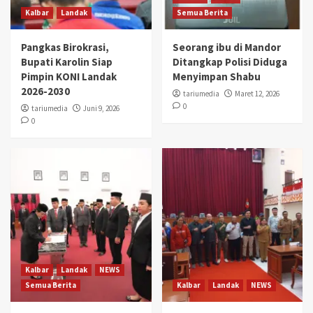
Kalbar
Landak
Semua Berita
Pangkas Birokrasi,
Seorang ibu di Mandor
Bupati Karolin Siap
Ditangkap Polisi Diduga
Pimpin KONI Landak
Menyimpan Shabu
2026-2030
tariumedia
Maret 12, 2026
0
tariumedia
Juni 9, 2026
0
Kalbar
Landak
NEWS
Semua Berita
Kalbar
Landak
NEWS