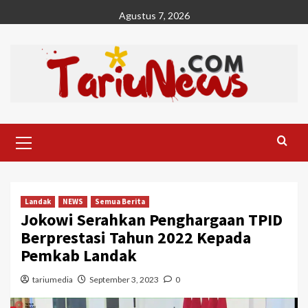
Skip
Agustus 7, 2026
to
content
Primary
Menu
Landak
NEWS
Semua Berita
Jokowi Serahkan Penghargaan TPID
Berprestasi Tahun 2022 Kepada
Pemkab Landak
tariumedia
September 3, 2023
0