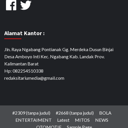
Facebook
Twitter
Alamat Kantor :
Jln. Raya Ngabang Pontianak Gg. Merdeka Dusun Binjai
Desa Amboyo Inti Kec. Ngabang Kab. Landak Prov.
Kalimantan Barat
Hp: 082254510338
redaksitariumedia@gmail.com
#2309 (tanpa judul)
#2668 (tanpa judul)
BOLA
ENTERTAIMENT
Latest
MITOS
NEWS
OTOMOTIF
Sample Page