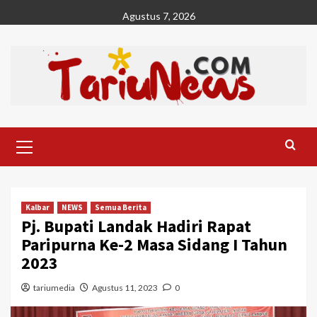
Skip
Agustus 7, 2026
to
content
Primary
Menu
Kalbar
NEWS
Semua Berita
Pj. Bupati Landak Hadiri Rapat
Paripurna Ke-2 Masa Sidang I Tahun
2023
tariumedia
Agustus 11, 2023
0