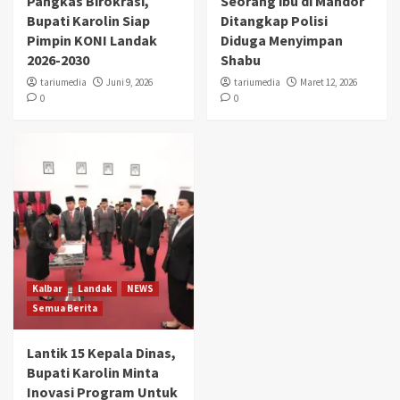
Pangkas Birokrasi,
Seorang ibu di Mandor
Bupati Karolin Siap
Ditangkap Polisi
Pimpin KONI Landak
Diduga Menyimpan
2026-2030
Shabu
tariumedia
Juni 9, 2026
tariumedia
Maret 12, 2026
0
0
Kalbar
Landak
NEWS
Semua Berita
Lantik 15 Kepala Dinas,
Bupati Karolin Minta
Inovasi Program Untuk