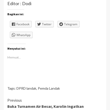
Editor : Dodi
Bagikan ini:
Facebook
Twitter
Telegram
WhatsApp
Menyukai ini:
Memuat...
Tags:
DPRD landak
,
Pemda Landak
Continue
Previous
Buka Turnamen Air Besar, Karolin Ingatkan
Reading