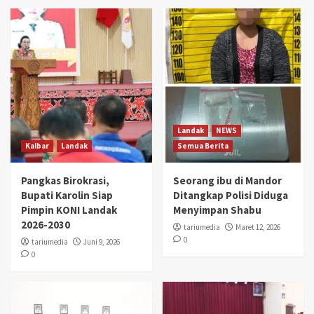
Landak
NEWS
Kalbar
Landak
Semua Berita
Pangkas Birokrasi,
Seorang ibu di Mandor
Bupati Karolin Siap
Ditangkap Polisi Diduga
Pimpin KONI Landak
Menyimpan Shabu
2026-2030
tariumedia
Maret 12, 2026
0
tariumedia
Juni 9, 2026
0