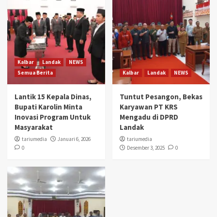
Kalbar
Landak
NEWS
Semua Berita
Kalbar
Landak
NEWS
Lantik 15 Kepala Dinas,
Tuntut Pesangon, Bekas
Bupati Karolin Minta
Karyawan PT KRS
Inovasi Program Untuk
Mengadu di DPRD
Masyarakat
Landak
tariumedia
Januari 6, 2026
tariumedia
0
Desember 3, 2025
0