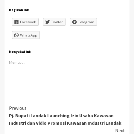
Bagikan ini:
Facebook
Twitter
Telegram
WhatsApp
Menyukai ini:
Memuat...
Continue
Previous
Pj. Bupati Landak Launching Izin Usaha Kawasan
Reading
Industri dan Vidio Promosi Kawasan Industri Landak
Next