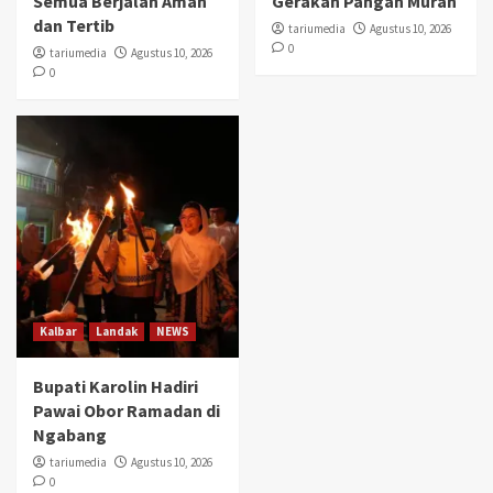
Semua Berjalan Aman
Gerakan Pangan Murah
dan Tertib
tariumedia
Agustus 10, 2026
0
tariumedia
Agustus 10, 2026
0
Kalbar
Landak
NEWS
Bupati Karolin Hadiri
Pawai Obor Ramadan di
Ngabang
tariumedia
Agustus 10, 2026
0