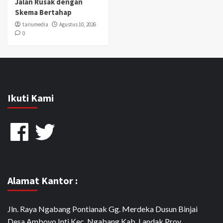
Jalan Rusak dengan
Skema Bertahap
tariumedia
Agustus 10, 2026
0
Ikuti Kami
Facebook
Twitter
Alamat Kantor :
Jln. Raya Ngabang Pontianak Gg. Merdeka Dusun Binjai
Desa Amboyo Inti Kec. Ngabang Kab. Landak Prov.