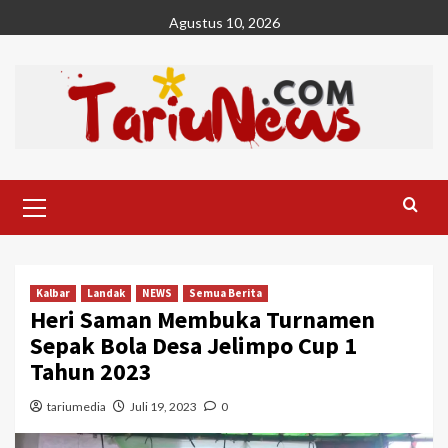
Skip
Agustus 10, 2026
to
content
Primary
Menu
Kalbar
Landak
NEWS
Semua Berita
Heri Saman Membuka Turnamen
Sepak Bola Desa Jelimpo Cup 1
Tahun 2023
tariumedia
Juli 19, 2023
0