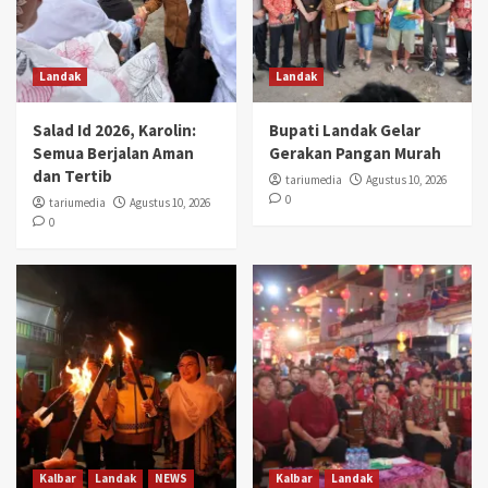
Landak
Landak
Salad Id 2026, Karolin:
Bupati Landak Gelar
Semua Berjalan Aman
Gerakan Pangan Murah
dan Tertib
tariumedia
Agustus 10, 2026
0
tariumedia
Agustus 10, 2026
0
Kalbar
Landak
NEWS
Kalbar
Landak