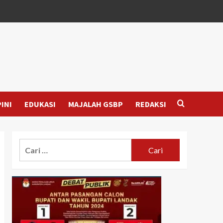
INI
EDUKASI
MAJALAH GSBP
REDAKSI
Cari
untuk: