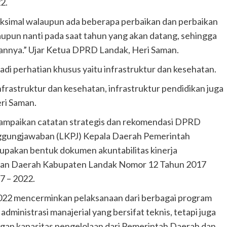
2.
 maksimal walaupun ada beberapa perbaikan dan perbaikan
aupun nanti pada saat tahun yang akan datang, sehingga
pannya.” Ujar Ketua DPRD Landak, Heri Saman.
di perhatian khusus yaitu infrastruktur dan kesehatan.
nfrastruktur dan kesehatan, infrastruktur pendidikan juga
ri Saman.
mpaikan catatan strategis dan rekomendasi DPRD
ggungjawaban (LKPJ) Kepala Daerah Pemerintah
pakan bentuk dokumen akuntabilitas kinerja
ran Daerah Kabupaten Landak Nomor 12 Tahun 2017
 – 2022.
22 mencerminkan pelaksanaan dari berbagai program
dministrasi manajerial yang bersifat teknis, tetapi juga
dengan kapasitas pengelolaan dari Pemerintah Daerah dan