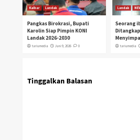
Kalbar
Landak
Landak
NE
Pangkas Birokrasi, Bupati
Seorang i
Karolin Siap Pimpin KONI
Ditangkap
Landak 2026-2030
Menyimpa
tariumedia
Juni 9, 2026
0
tariumedia
Tinggalkan Balasan