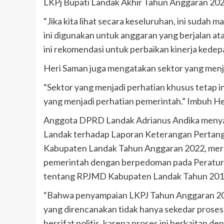
LKPj Bupati Landak Akhir Tahun Anggaran 202
“Jika kita lihat secara keseluruhan, ini sudah
ini digunakan untuk anggaran yang berjalan at
ini rekomendasi untuk perbaikan kinerja kede
Heri Saman juga mengatakan sektor yang menja
“Sektor yang menjadi perhatian khusus tetap i
yang menjadi perhatian pemerintah.” Imbuh He
Anggota DPRD Landak Adrianus Andika menya
Landak terhadap Laporan Keterangan Pertan
Kabupaten Landak Tahun Anggaran 2022, meru
pemerintah dengan berpedoman pada Peratu
tentang RPJMD Kabupaten Landak Tahun 2017
“Bahwa penyampaian LKPJ Tahun Anggaran 20
yang direncanakan tidak hanya sekedar proses a
bersifat politis, karena proses ini berkaitan 