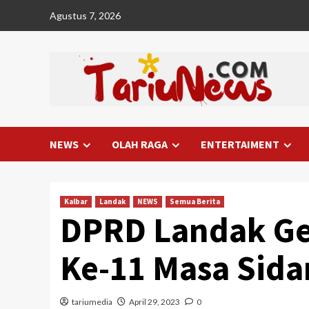
Skip
Agustus 7, 2026
to
content
NEWS
OLAH RAGA
ENTERTAIMENT
Kalbar
Landak
NEWS
Semua Berita
DPRD Landak Ge
Ke-11 Masa Sida
tariumedia
April 29, 2023
0