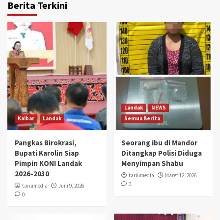
Berita Terkini
Landak
NEWS
Kalbar
Landak
Semua Berita
Pangkas Birokrasi,
Seorang ibu di Mandor
Bupati Karolin Siap
Ditangkap Polisi Diduga
Pimpin KONI Landak
Menyimpan Shabu
2026-2030
tariumedia
Maret 12, 2026
0
tariumedia
Juni 9, 2026
0