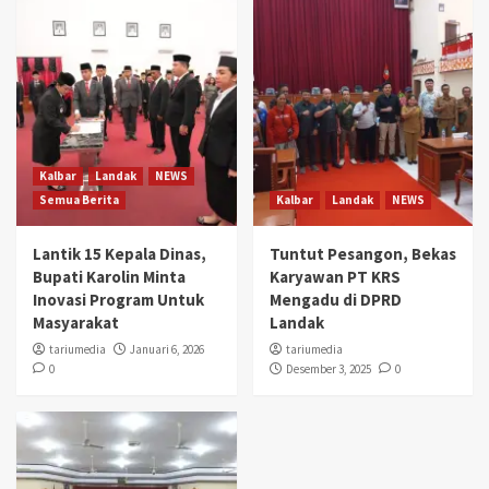
Kalbar
Landak
NEWS
Semua Berita
Kalbar
Landak
NEWS
Lantik 15 Kepala Dinas,
Tuntut Pesangon, Bekas
Bupati Karolin Minta
Karyawan PT KRS
Inovasi Program Untuk
Mengadu di DPRD
Masyarakat
Landak
tariumedia
Januari 6, 2026
tariumedia
0
Desember 3, 2025
0