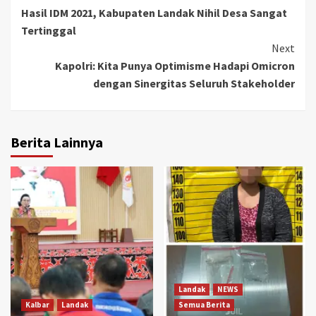
Hasil IDM 2021, Kabupaten Landak Nihil Desa Sangat
Reading
Tertinggal
Next
Kapolri: Kita Punya Optimisme Hadapi Omicron
dengan Sinergitas Seluruh Stakeholder
Berita Lainnya
Landak
NEWS
Kalbar
Landak
Semua Berita