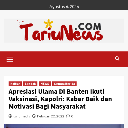
Skip
Agustus 6, 2026
to
content
Primary
Menu
Kalbar
Landak
NEWS
Semua Berita
Apresiasi Ulama Di Banten Ikuti
Vaksinasi, Kapolri: Kabar Baik dan
Motivasi Bagi Masyarakat
tariumedia
Februari 22, 2022
0