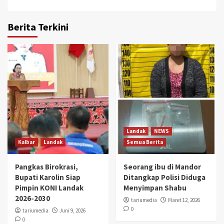
Berita Terkini
Landak
NEWS
Kalbar
Landak
Semua Berita
Pangkas Birokrasi,
Seorang ibu di Mandor
Bupati Karolin Siap
Ditangkap Polisi Diduga
Pimpin KONI Landak
Menyimpan Shabu
2026-2030
tariumedia
Maret 12, 2026
0
tariumedia
Juni 9, 2026
0