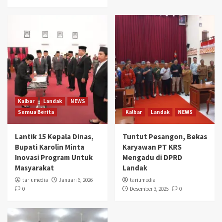
Kalbar
Landak
NEWS
Semua Berita
Kalbar
Landak
NEWS
Lantik 15 Kepala Dinas,
Tuntut Pesangon, Bekas
Bupati Karolin Minta
Karyawan PT KRS
Inovasi Program Untuk
Mengadu di DPRD
Masyarakat
Landak
tariumedia
Januari 6, 2026
tariumedia
0
Desember 3, 2025
0