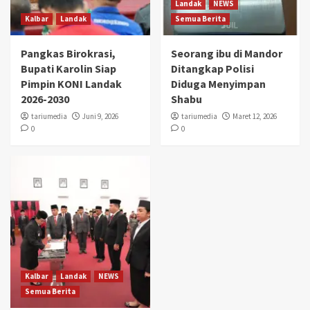
Landak
NEWS
Kalbar
Landak
Semua Berita
Pangkas Birokrasi,
Seorang ibu di Mandor
Bupati Karolin Siap
Ditangkap Polisi
Pimpin KONI Landak
Diduga Menyimpan
2026-2030
Shabu
tariumedia
Juni 9, 2026
tariumedia
Maret 12, 2026
0
0
Kalbar
Landak
NEWS
Semua Berita