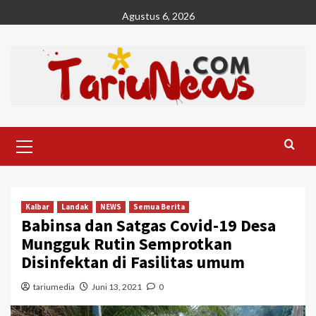
Skip
Agustus 6, 2026
to
content
Primary
Menu
Kalbar
Landak
NEWS
Semua Berita
Babinsa dan Satgas Covid-19 Desa
Mungguk Rutin Semprotkan
Disinfektan di Fasilitas umum
tariumedia
Juni 13, 2021
0