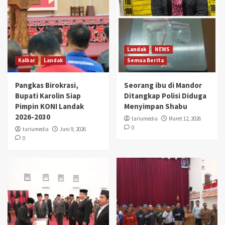
Landak
NEWS
Kalbar
Landak
Semua Berita
Pangkas Birokrasi,
Seorang ibu di Mandor
Bupati Karolin Siap
Ditangkap Polisi Diduga
Pimpin KONI Landak
Menyimpan Shabu
2026-2030
tariumedia
Maret 12, 2026
0
tariumedia
Juni 9, 2026
0