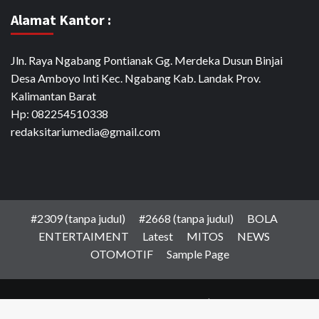
Alamat Kantor :
Jln. Raya Ngabang Pontianak Gg. Merdeka Dusun Binjai
Desa Amboyo Inti Kec. Ngabang Kab. Landak Prov.
Kalimantan Barat
Hp: 082254510338
redaksitariumedia@gmail.com
#2309 (tanpa judul)
#2668 (tanpa judul)
BOLA
ENTERTAIMENT
Latest
MITOS
NEWS
OTOMOTIF
Sample Page
Copyright © PT.Media Daya Sejahtera
|
CoverNews
by AF