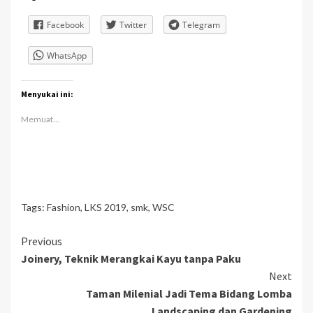
Facebook
Twitter
Telegram
WhatsApp
Menyukai ini:
Memuat...
Tags:
Fashion
,
LKS 2019
,
smk
,
WSC
Continue
Previous
Joinery, Teknik Merangkai Kayu tanpa Paku
Reading
Next
Taman Milenial Jadi Tema Bidang Lomba
Landscaping dan Gardening