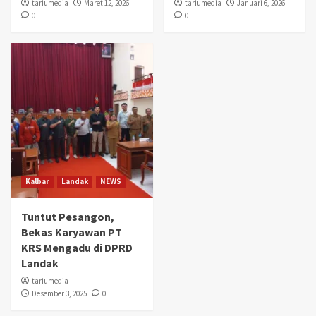
tariumedia
Maret 12, 2026
tariumedia
Januari 6, 2026
0
0
Kalbar
Landak
NEWS
Tuntut Pesangon,
Bekas Karyawan PT
KRS Mengadu di DPRD
Landak
tariumedia
Desember 3, 2025
0