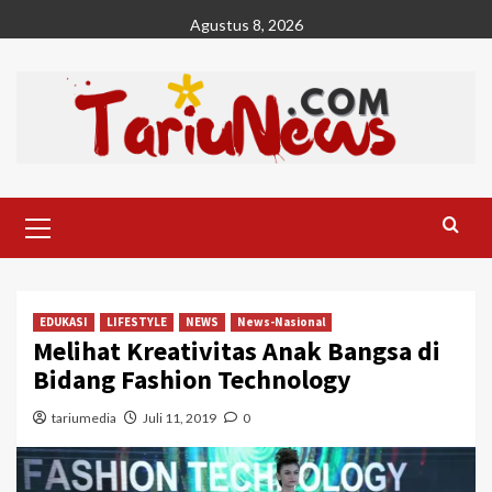
Skip
Agustus 8, 2026
to
content
Primary
Menu
EDUKASI
LIFESTYLE
NEWS
News-Nasional
Melihat Kreativitas Anak Bangsa di
Bidang Fashion Technology
tariumedia
Juli 11, 2019
0