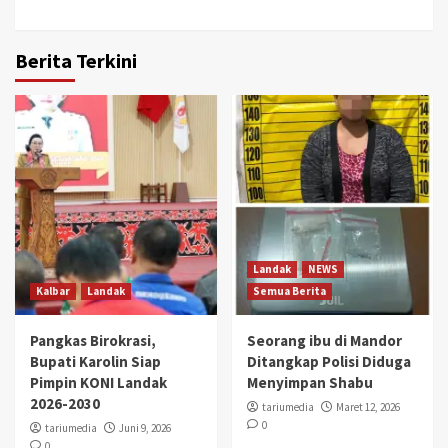
Berita Terkini
Landak
NEWS
Kalbar
Landak
Semua Berita
Pangkas Birokrasi,
Seorang ibu di Mandor
Bupati Karolin Siap
Ditangkap Polisi Diduga
Pimpin KONI Landak
Menyimpan Shabu
2026-2030
tariumedia
Maret 12, 2026
0
tariumedia
Juni 9, 2026
0