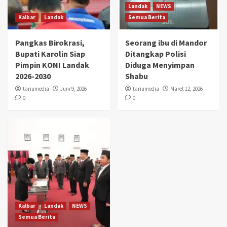
Landak
NEWS
Kalbar
Landak
Semua Berita
Pangkas Birokrasi,
Seorang ibu di Mandor
Bupati Karolin Siap
Ditangkap Polisi
Pimpin KONI Landak
Diduga Menyimpan
2026-2030
Shabu
tariumedia
Juni 9, 2026
tariumedia
Maret 12, 2026
0
0
Kalbar
Landak
NEWS
Semua Berita