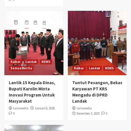
Kalbar
Landak
NEWS
Semua Berita
Kalbar
Landak
NEWS
Lantik 15 Kepala Dinas,
Tuntut Pesangon, Bekas
Bupati Karolin Minta
Karyawan PT KRS
Inovasi Program Untuk
Mengadu di DPRD
Masyarakat
Landak
tariumedia
Januari 6, 2026
tariumedia
0
Desember 3, 2025
0