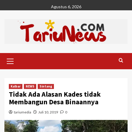
Skip
Agustus 6, 2026
to
content
Primary
Menu
Kalbar
NEWS
Sintang
Tidak Ada Alasan Kades tidak
Membangun Desa Binaannya
tariumedia
Juli 10, 2019
0