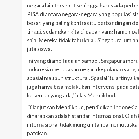
negara lain tersebut sehingga harus ada perbed
PISA di antara negara-negara yang populasi si
besar, yang paling kontras itu perbandingan d
tinggi, sedangkan kita di papan yang hampir p
saja. Mereka tidak tahu kalau Singapura jumlah
juta siswa.
Ini yang diambil adalah sampel. Singapura me
Indonesia merupakan negara kepulauan yang luar
spasial maupun struktural. Spasial itu artinya 
juga hanya bisa melakukan intervensi pada ba
ke semua yang ada,” jelas Mendikbud.
Dilanjutkan Mendikbud, pendidikan Indonesia h
diharapkan adalah standar internasional. Oleh 
internasional tidak mungkin tanpa memutuskan
patokan.