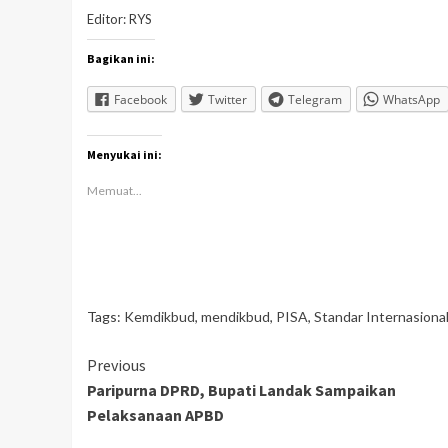
Editor: RYS
Bagikan ini:
Facebook
Twitter
Telegram
WhatsApp
Menyukai ini:
Memuat...
Tags:
Kemdikbud
,
mendikbud
,
PISA
,
Standar Internasiona
Continue
Previous
Paripurna DPRD, Bupati Landak Sampaikan
Reading
Pelaksanaan APBD