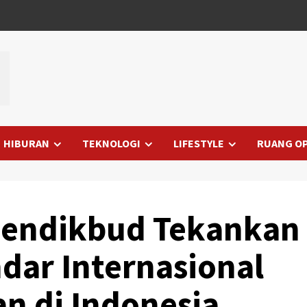
HIBURAN
TEKNOLOGI
LIFESTYLE
RUANG OP
Mendikbud Tekankan
dar Internasional
n di Indonesia