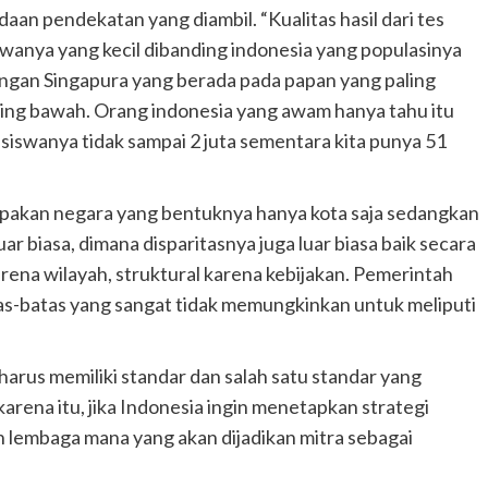
aan pendekatan yang diambil. “Kualitas hasil dari tes
swanya yang kecil dibanding indonesia yang populasinya
engan Singapura yang berada pada papan yang paling
aling bawah. Orang indonesia yang awam hanya tahu itu
 siswanya tidak sampai 2 juta sementara kita punya 51
rupakan negara yang bentuknya hanya kota saja sedangkan
 biasa, dimana disparitasnya juga luar biasa baik secara
karena wilayah, struktural karena kebijakan. Pemerintah
tas-batas yang sangat tidak memungkinkan untuk meliputi
arus memiliki standar dan salah satu standar yang
karena itu, jika Indonesia ingin menetapkan strategi
 lembaga mana yang akan dijadikan mitra sebagai