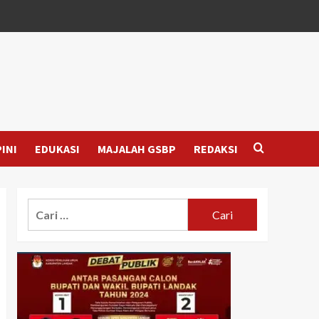
INI
EDUKASI
MAJALAH GSBP
REDAKSI
Cari
untuk: