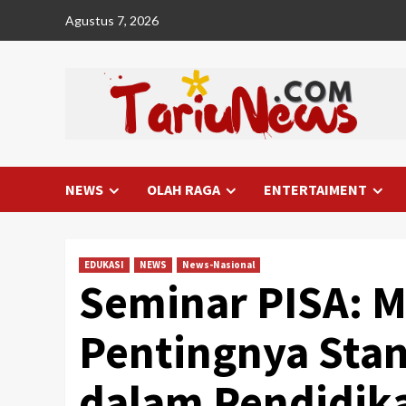
Skip
Agustus 7, 2026
to
content
NEWS
OLAH RAGA
ENTERTAIMENT
EDUKASI
NEWS
News-Nasional
Seminar PISA: 
Pentingnya Stan
dalam Pendidika