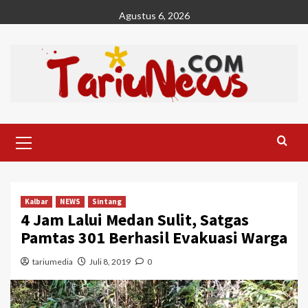
Skip
Agustus 6, 2026
to
content
Primary
Menu
Kalbar
NEWS
Sintang
4 Jam Lalui Medan Sulit, Satgas
Pamtas 301 Berhasil Evakuasi Warga
tariumedia
Juli 8, 2019
0