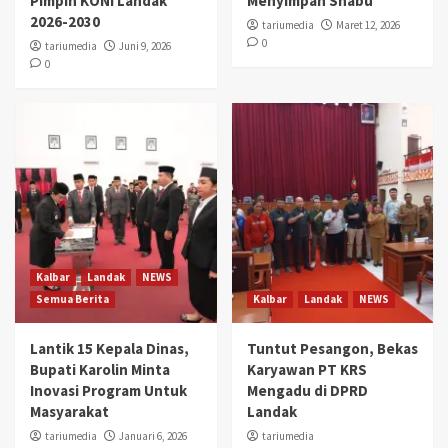
Pimpin KONI Landak
Menyimpan Shabu
2026-2030
tariumedia
Maret 12, 2026
0
tariumedia
Juni 9, 2026
0
Kalbar
Landak
NEWS
Semua Berita
Kalbar
Landak
NEWS
Lantik 15 Kepala Dinas,
Tuntut Pesangon, Bekas
Bupati Karolin Minta
Karyawan PT KRS
Inovasi Program Untuk
Mengadu di DPRD
Masyarakat
Landak
tariumedia
Januari 6, 2026
tariumedia