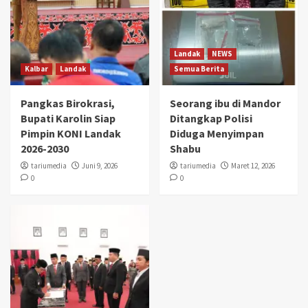
Landak
NEWS
Kalbar
Landak
Semua Berita
Pangkas Birokrasi,
Seorang ibu di Mandor
Bupati Karolin Siap
Ditangkap Polisi
Pimpin KONI Landak
Diduga Menyimpan
2026-2030
Shabu
tariumedia
Juni 9, 2026
tariumedia
Maret 12, 2026
0
0