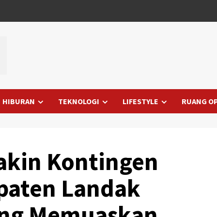
HIBURAN
TEKNOLOGI
LIFESTYLE
RUANG OP
Yakin Kontingen
paten Landak
yang Memuaskan