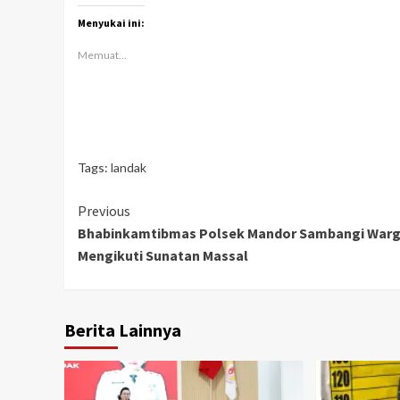
Menyukai ini:
Memuat...
Tags:
landak
Continue
Previous
Bhabinkamtibmas Polsek Mandor Sambangi War
Reading
Mengikuti Sunatan Massal
Berita Lainnya