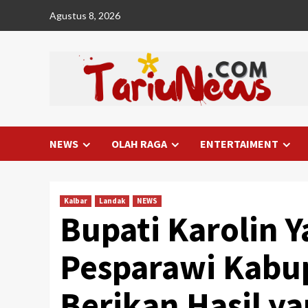
Skip
Agustus 8, 2026
to
content
NEWS
OLAH RAGA
ENTERTAIMENT
Kalbar
Landak
NEWS
Bupati Karolin 
Pesparawi Kabu
Berikan Hasil 