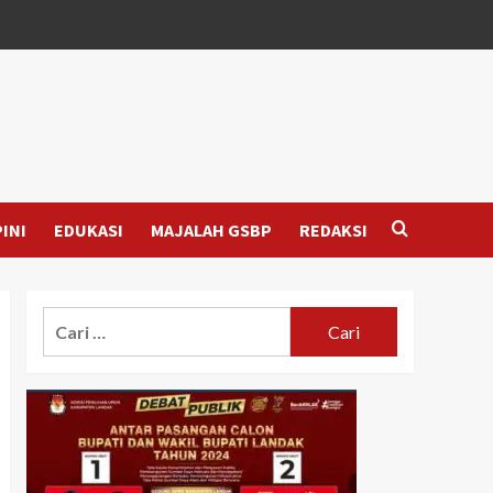
INI
EDUKASI
MAJALAH GSBP
REDAKSI
Cari
untuk: