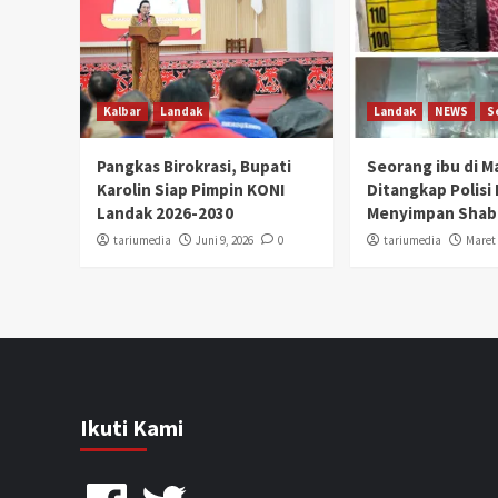
Kalbar
Landak
Landak
NEWS
S
Pangkas Birokrasi, Bupati
Seorang ibu di 
Karolin Siap Pimpin KONI
Ditangkap Polisi
Landak 2026-2030
Menyimpan Shab
tariumedia
Juni 9, 2026
0
tariumedia
Maret 
Ikuti Kami
Facebook
Twitter