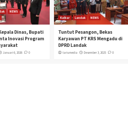
dak
NEWS
a
Kalbar
Landak
NEWS
Kepala Dinas, Bupati
Tuntut Pesangon, Bekas
inta Inovasi Program
Karyawan PT KRS Mengadu di
syarakat
DPRD Landak
Januari 6, 2026
0
tariumedia
Desember 3, 2025
0