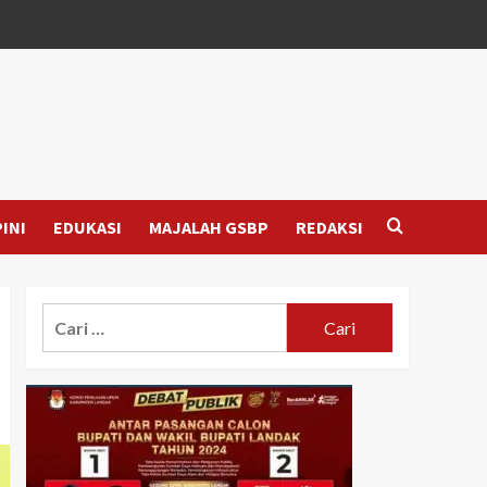
INI
EDUKASI
MAJALAH GSBP
REDAKSI
Cari
untuk: