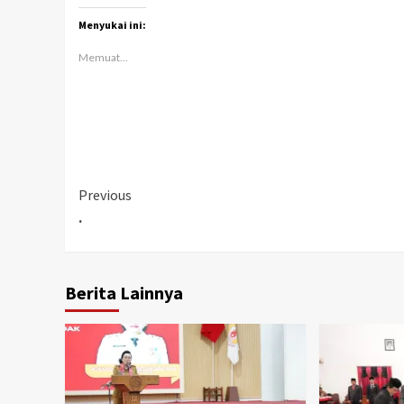
Menyukai ini:
Memuat...
Continue
Previous
.
Reading
Berita Lainnya