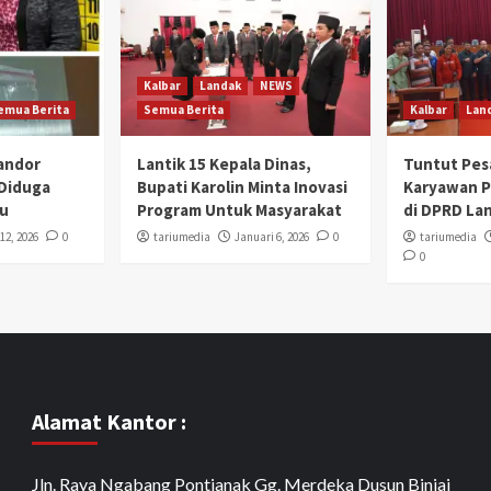
Kalbar
Landak
NEWS
emua Berita
Semua Berita
Kalbar
Lan
Mandor
Lantik 15 Kepala Dinas,
Tuntut Pes
 Diduga
Bupati Karolin Minta Inovasi
Karyawan 
u
Program Untuk Masyarakat
di DPRD La
12, 2026
0
tariumedia
Januari 6, 2026
0
tariumedia
0
Alamat Kantor :
Jln. Raya Ngabang Pontianak Gg. Merdeka Dusun Binjai