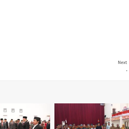
Next
.