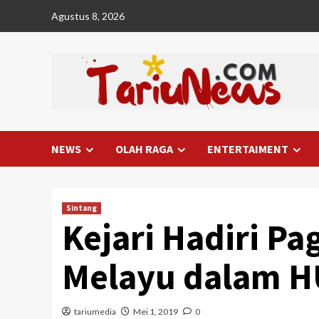
Skip
Agustus 8, 2026
to
content
NEWS
OLAH RAGA
ENTERTAIMENT
Sintang
Kejari Hadiri P
Melayu dalam H
tariumedia
Mei 1, 2019
0