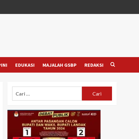
INI
EDUKASI
MAJALAH GSBP
REDAKSI
Cari
untuk: