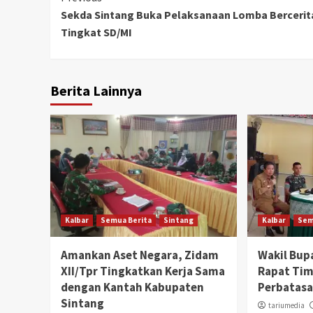
Sekda Sintang Buka Pelaksanaan Lomba Bercerit
Reading
Tingkat SD/MI
Berita Lainnya
Kalbar
Semua Berita
Sintang
Kalbar
Sem
Amankan Aset Negara, Zidam
Wakil Bup
XII/Tpr Tingkatkan Kerja Sama
Rapat Ti
dengan Kantah Kabupaten
Perbatas
Sintang
tariumedia