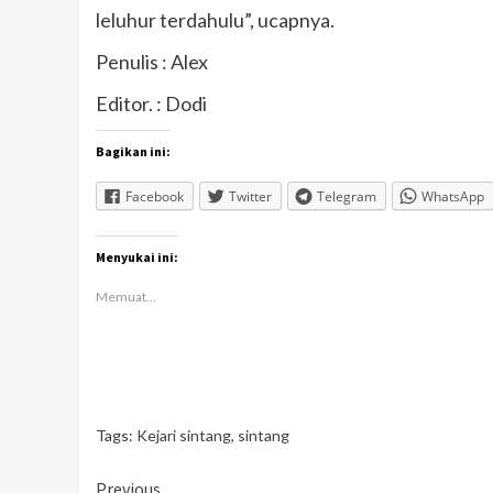
leluhur terdahulu”, ucapnya.
Penulis : Alex
Editor. : Dodi
Bagikan ini:
Facebook
Twitter
Telegram
WhatsApp
Menyukai ini:
Memuat...
Tags:
Kejari sintang
,
sintang
Continue
Previous