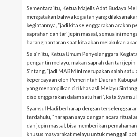
Sementara itu, Ketua Majelis Adat Budaya Mel
mengatakan bahwa kegiatan yang dilaksanakan
kegiatannya, “jadi kita selenggarakan arakan 
saprahan dan tari jepin massal, semua ini meng
barang hantaran saat kita akan melakukan akad
Selain itu, Ketua Umum Penyelenggara Kegiat
pengantin melayu, makan saprah dan tari jepi
Sintang, “jadi MABM ini merupakan salah satu 
kepercayaan oleh Pemerintah Daerah Kabupat
yang menampilkan ciri khas asli Melayu Sintang,
diselenggarakan dalam satu hari”, kata Syamsul
Syamsul Hadi berharap dengan terselenggaran
terdahulu, “harapan saya dengan acara ritual a
dan jepin massal, bisa memberikan pemahaman
khusus masyarakat melayu untuk menggali po