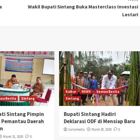
a
Wakil Bupati Sintang Buka Masterclass Investasi
Lestari
Kalbar
NEWS
Semua Berita
ua Berita
Sintang
Sintang
ati Sintang Pimpin
Bupati Sintang Hadiri
m Pemantau Daerah
Deklarasi ODF di Mensiap Baru
an
tariumedia
Maret 28, 2020
0
Maret 31, 2020
0