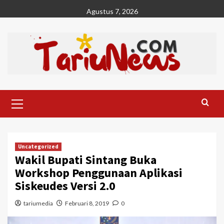
Skip
Agustus 7, 2026
to
content
Primary
Menu
Uncategorized
Wakil Bupati Sintang Buka
Workshop Penggunaan Aplikasi
Siskeudes Versi 2.0
tariumedia
Februari 8, 2019
0