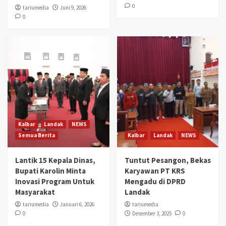
0
tariumedia
Juni 9, 2026
0
Kalbar
Landak
NEWS
Semua Berita
Kalbar
Landak
NEWS
Lantik 15 Kepala Dinas,
Tuntut Pesangon, Bekas
Bupati Karolin Minta
Karyawan PT KRS
Inovasi Program Untuk
Mengadu di DPRD
Masyarakat
Landak
tariumedia
Januari 6, 2026
tariumedia
0
Desember 3, 2025
0