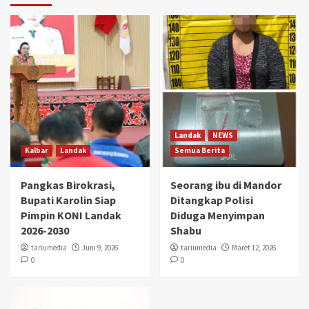
Landak
NEWS
Kalbar
Landak
Semua Berita
Pangkas Birokrasi,
Seorang ibu di Mandor
Bupati Karolin Siap
Ditangkap Polisi
Pimpin KONI Landak
Diduga Menyimpan
2026-2030
Shabu
tariumedia
Juni 9, 2026
tariumedia
Maret 12, 2026
0
0