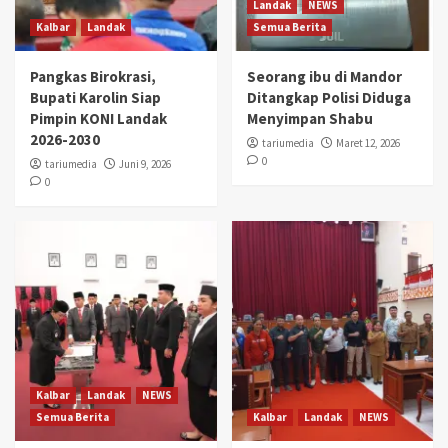
Landak
NEWS
Kalbar
Landak
Semua Berita
Pangkas Birokrasi,
Seorang ibu di Mandor
Bupati Karolin Siap
Ditangkap Polisi Diduga
Pimpin KONI Landak
Menyimpan Shabu
2026-2030
tariumedia
Maret 12, 2026
0
tariumedia
Juni 9, 2026
0
Kalbar
Landak
NEWS
Semua Berita
Kalbar
Landak
NEWS