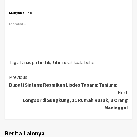
Menyukai ini:
Memuat...
Tags:
Dinas pu landak
,
Jalan rusak kuala behe
Continue
Previous
Bupati Sintang Resmikan Lisdes Tapang Tanjung
Reading
Next
Longsor di Sungkung, 11 Rumah Rusak, 3 Orang
Meninggal
Berita Lainnya