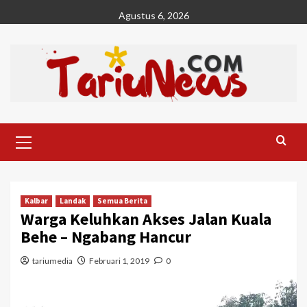
Skip
Agustus 6, 2026
to
content
Primary
Menu
Kalbar
Landak
Semua Berita
Warga Keluhkan Akses Jalan Kuala
Behe – Ngabang Hancur
tariumedia
Februari 1, 2019
0