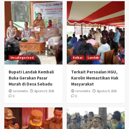
Uncategorized
Kalbar
Landak
Bupati Landak Kembali
Terkait Persoalan HGU,
Buka Gerakan Pasar
Karolin Memastikan Hak
Murah di Desa Sebadu
Masyarakat
tariumedia
Agustus 9, 2026
tariumedia
Agustus 9, 2026
0
0