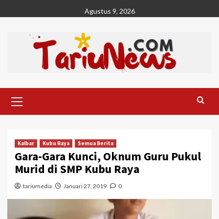
Skip
Agustus 9, 2026
to
content
Primary
Menu
Kalbar
Kubu Raya
Semua Berita
Gara-Gara Kunci, Oknum Guru Pukul
Murid di SMP Kubu Raya
tariumedia
Januari 27, 2019
0