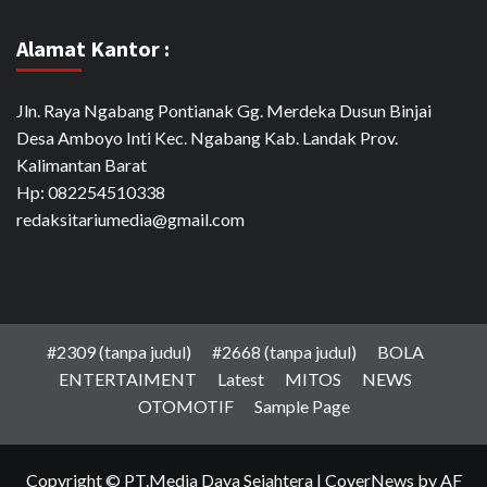
Alamat Kantor :
Jln. Raya Ngabang Pontianak Gg. Merdeka Dusun Binjai
Desa Amboyo Inti Kec. Ngabang Kab. Landak Prov.
Kalimantan Barat
Hp: 082254510338
redaksitariumedia@gmail.com
#2309 (tanpa judul)
#2668 (tanpa judul)
BOLA
ENTERTAIMENT
Latest
MITOS
NEWS
OTOMOTIF
Sample Page
Copyright © PT.Media Daya Sejahtera
|
CoverNews
by AF