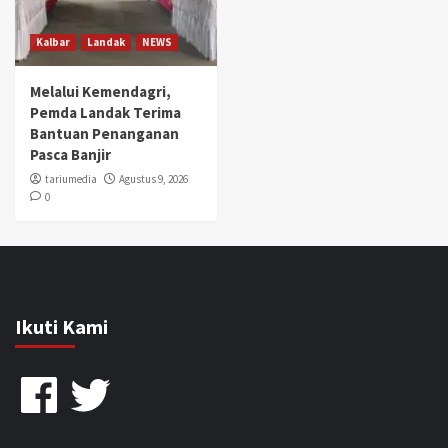
Kalbar
Landak
NEWS
Melalui Kemendagri,
Pemda Landak Terima
Bantuan Penanganan
Pasca Banjir
tariumedia
Agustus 9, 2026
0
Ikuti Kami
Facebook
Twitter