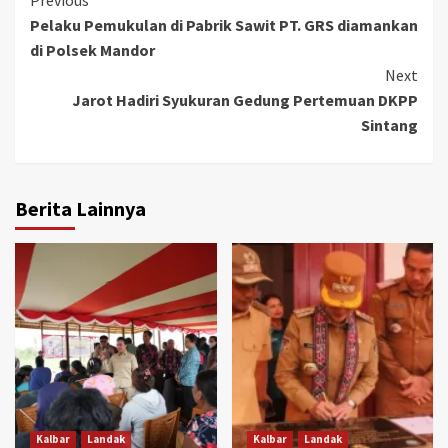
Continue
Pelaku Pemukulan di Pabrik Sawit PT. GRS diamankan
Reading
di Polsek Mandor
Next
Jarot Hadiri Syukuran Gedung Pertemuan DKPP
Sintang
Berita Lainnya
Kalbar
Landak
Kalbar
Landak