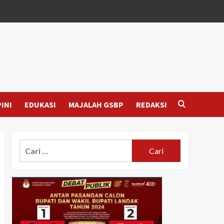
INI
EDUKASI
MAJALAH GSBP
REDAKSI
Cari
untuk: