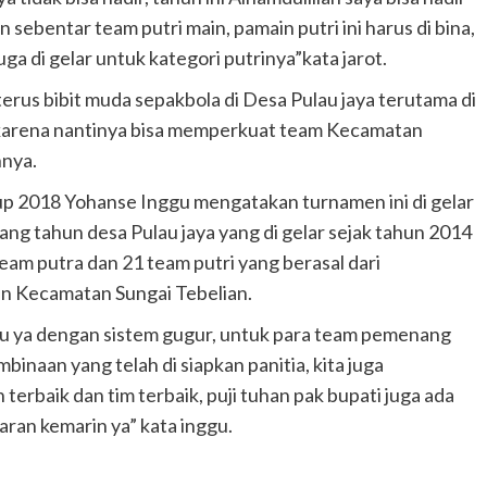
sebentar team putri main, pamain putri ini harus di bina,
ga di gelar untuk kategori putrinya”kata jarot.
erus bibit muda sepakbola di Desa Pulau jaya terutama di
, karena nantinya bisa memperkuat team Kecamatan
nya.
up 2018 Yohanse Inggu mengatakan turnamen ini di gelar
ng tahun desa Pulau jaya yang di gelar sejak tahun 2014
team putra dan 21 team putri yang berasal dari
 Kecamatan Sungai Tebelian.
lalu ya dengan sistem gugur, untuk para team pemenang
naan yang telah di siapkan panitia, kita juga
erbaik dan tim terbaik, puji tuhan pak bupati juga ada
aran kemarin ya” kata inggu.