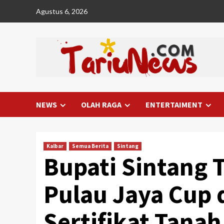
Skip
Agustus 6, 2026
to
content
NEWS
OLAH RAGA
ENTERTAIMENT
Kalbar
Semua Berita
Sintang
Bupati Sintang
Pulau Jaya Cup 
Sertifikat Tana