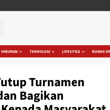
HIBURAN
TEKNOLOGI
LIFESTYLE
RUANG OP
 Tutup Turnamen
dan Bagikan
h Kepada Masyarakat