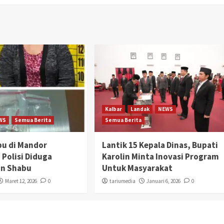
Kalbar
Landak
NEWS
WS
Semua Berita
Semua Berita
bu di Mandor
Lantik 15 Kepala Dinas, Bupati
 Polisi Diduga
Karolin Minta Inovasi Program
n Shabu
Untuk Masyarakat
Maret 12, 2026
0
tariumedia
Januari 6, 2026
0