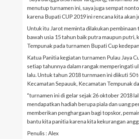
menutup turnamen ini, saya juga sempat nonton 
karena Bupati CUP 2019 ini rencana kita akan ju
Untuk itu Jarot meminta dilakukan pembinaan t
bawah usia 15 tahun baik putra maupun putri
Tempunak pada turnamen Bupati Cup kedepan
Katua Panitia kegiatan turnamen Pulau Jaya C
setiap tahunnya dalam rangak memperingati ula
lalu. Untuk tahun 2018 turnmaen ini diikuti 50 
Kecamatan Sepauuk, Kecamatan Tempunak dan
“turnamen ini di gelar sejak 26 oktober 2018 
mendapatkan hadiah berupa piala dan uang pembi
memberikan penghargaan bagi topskor, pemain t
bantu kita panitia karena kita kekurangan angg
Penulis : Alex