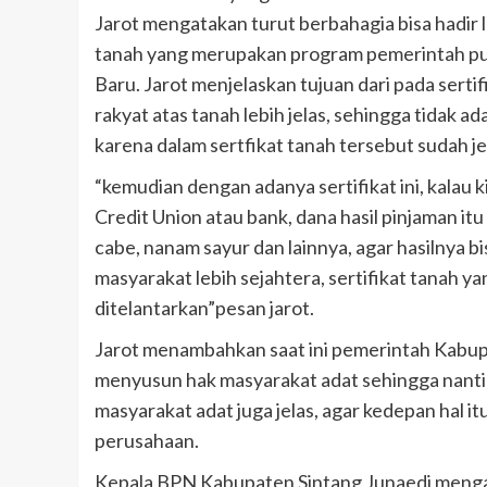
Jarot mengatakan turut berbahagia bisa hadir 
tanah yang merupakan program pemerintah pu
Baru. Jarot menjelaskan tujuan dari pada serti
rakyat atas tanah lebih jelas, sehingga tidak a
karena dalam sertfikat tanah tersebut sudah je
“kemudian dengan adanya sertifikat ini, kalau k
Credit Union atau bank, dana hasil pinjaman itu
cabe, nanam sayur dan lainnya, agar hasilnya bi
masyarakat lebih sejahtera, sertifikat tanah yan
ditelantarkan”pesan jarot.
Jarot menambahkan saat ini pemerintah Kabupa
menyusun hak masyarakat adat sehingga nanti h
masyarakat adat juga jelas, agar kedepan hal 
perusahaan.
Kepala BPN Kabupaten Sintang Junaedi menga