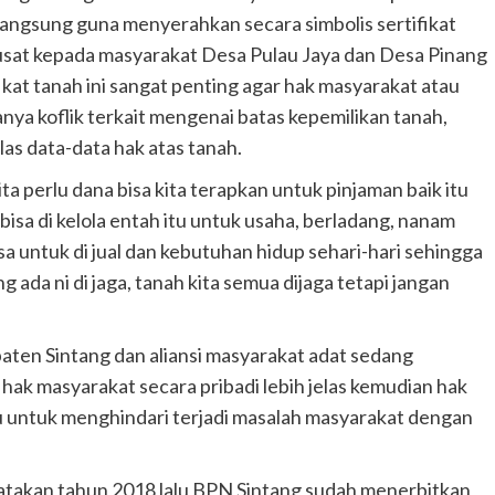
langsung guna menyerahkan secara simbolis sertifikat
sat kepada masyarakat Desa Pulau Jaya dan Desa Pinang
fikat tanah ini sangat penting agar hak masyarakat atau
danya koflik terkait mengenai batas kepemilikan tanah,
las data-data hak atas tanah.
ita perlu dana bisa kita terapkan untuk pinjaman baik itu
 bisa di kelola entah itu untuk usaha, berladang, nanam
sa untuk di jual dan kebutuhan hidup sehari-hari sehingga
g ada ni di jaga, tanah kita semua dijaga tetapi jangan
ten Sintang dan aliansi masyarakat adat sedang
ak masyarakat secara pribadi lebih jelas kemudian hak
itu untuk menghindari terjadi masalah masyarakat dengan
takan tahun 2018 lalu BPN Sintang sudah menerbitkan