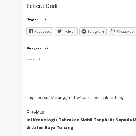
Editor. : Dodi
Bagikan ini:
Facebook
Twitter
Telegram
WhatsApp
Menyukai ini:
Memuat...
Tags:
bupati sintang
,
jarot winarno
,
pemkab sintang
Continue
Previous
Ini Kronologis Tabrakan Mobil Tangki Vs Sepeda 
Reading
di Jalan Raya Tonang