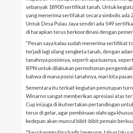
sebanyak 18900 sertifikat tanah. Untuk kegiata
yang menerima sertifakat secara simbolis ada 
Untuk Desa Pulau Jaya sendiri ada 549 sertifk
di harapkan terus berkoordinasi dengan pemer
“Pesan saya kalau sudah menerima sertifikat t
terjadi lagi silang sengketa tanah, dengan adan
tanahnya posisinya, seperti apa luasnya, seperti
BPN untuk dilakukan permohonan pengembalian 
bahwa di mana posisi tanahnya, mari kita pasa
Sementara itu terkait kegiatan penutupan tur
Winarno sangat memberikan apresiasi atas ter
Cup ini juga di ikutsertakan pertandingan untuk
terus di gelar, agar pembinaan olahraga khusu
kedepan akan muncul bibit-bibit pemain berkua
“Saya bangga bisa hadir langsung, tahun lalu say