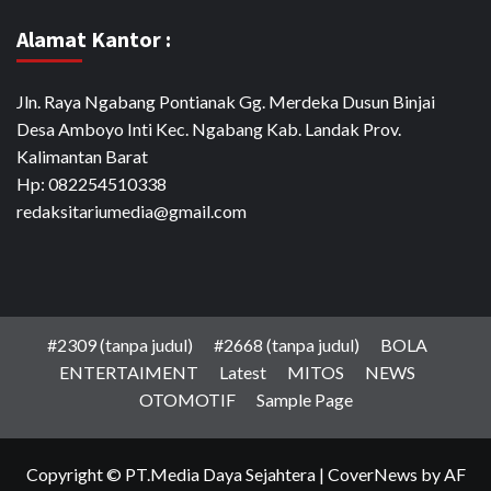
Alamat Kantor :
Jln. Raya Ngabang Pontianak Gg. Merdeka Dusun Binjai
Desa Amboyo Inti Kec. Ngabang Kab. Landak Prov.
Kalimantan Barat
Hp: 082254510338
redaksitariumedia@gmail.com
#2309 (tanpa judul)
#2668 (tanpa judul)
BOLA
ENTERTAIMENT
Latest
MITOS
NEWS
OTOMOTIF
Sample Page
Copyright © PT.Media Daya Sejahtera
|
CoverNews
by AF