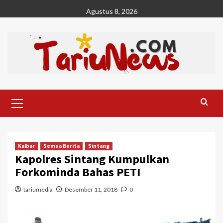
Skip
Agustus 8, 2026
to
content
Primary
Menu
Kalbar
Semua Berita
Sintang
Kapolres Sintang Kumpulkan
Forkominda Bahas PETI
tariumedia
Desember 11, 2018
0