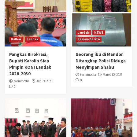
Landak
NEWS
Kalbar
Landak
Semua Berita
Pangkas Birokrasi,
Seorang ibu di Mandor
Bupati Karolin Siap
Ditangkap Polisi Diduga
Pimpin KONI Landak
Menyimpan Shabu
2026-2030
tariumedia
Maret 12, 2026
0
tariumedia
Juni 9, 2026
0