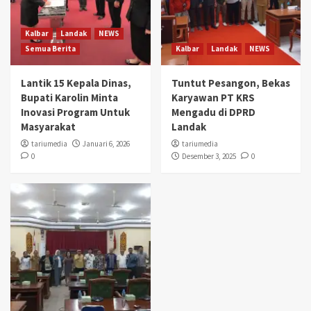
Kalbar
Landak
NEWS
Semua Berita
Kalbar
Landak
NEWS
Lantik 15 Kepala Dinas,
Tuntut Pesangon, Bekas
Bupati Karolin Minta
Karyawan PT KRS
Inovasi Program Untuk
Mengadu di DPRD
Masyarakat
Landak
tariumedia
Januari 6, 2026
tariumedia
0
Desember 3, 2025
0