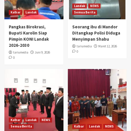
Landak
NEWS
Kalbar
Landak
Semua Berita
Pangkas Birokrasi,
Seorang ibu di Mandor
Bupati Karolin Siap
Ditangkap Polisi Diduga
Pimpin KONI Landak
Menyimpan Shabu
2026-2030
tariumedia
Maret 12, 2026
0
tariumedia
Juni 9, 2026
0
Kalbar
Landak
NEWS
Semua Berita
Kalbar
Landak
NEWS