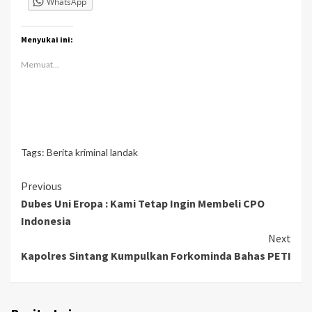
WhatsApp
Menyukai ini:
Memuat...
Tags:
Berita kriminal landak
Continue
Previous
Dubes Uni Eropa : Kami Tetap Ingin Membeli CPO
Reading
Indonesia
Next
Kapolres Sintang Kumpulkan Forkominda Bahas PETI