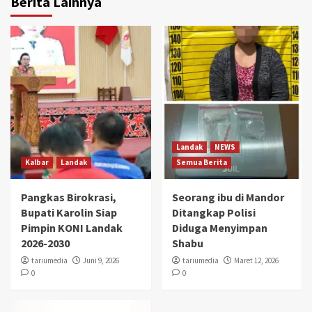
Berita Lainnya
Landak
NEWS
Kalbar
Landak
Semua Berita
Pangkas Birokrasi,
Seorang ibu di Mandor
Bupati Karolin Siap
Ditangkap Polisi
Pimpin KONI Landak
Diduga Menyimpan
2026-2030
Shabu
tariumedia
Juni 9, 2026
tariumedia
Maret 12, 2026
0
0