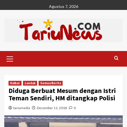
Skip
Agustus 7, 2026
to
content
Primary
Menu
Kalbar
Landak
Semua Berita
Diduga Berbuat Mesum dengan Istri
Teman Sendiri, HM ditangkap Polisi
tariumedia
Desember 11, 2018
0