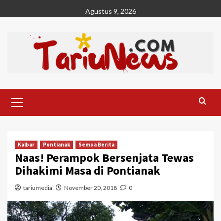
Skip
Agustus 9, 2026
to
content
Primary
Menu
Kalbar
Pontianak
Semua Berita
Naas! Perampok Bersenjata Tewas
Dihakimi Masa di Pontianak
tariumedia
November 20, 2018
0