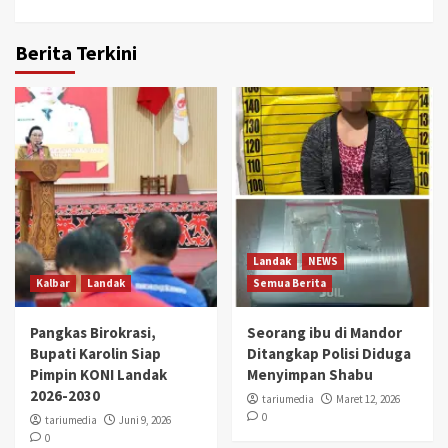
Berita Terkini
Landak
NEWS
Kalbar
Landak
Semua Berita
Pangkas Birokrasi,
Seorang ibu di Mandor
Bupati Karolin Siap
Ditangkap Polisi Diduga
Pimpin KONI Landak
Menyimpan Shabu
2026-2030
tariumedia
Maret 12, 2026
0
tariumedia
Juni 9, 2026
0