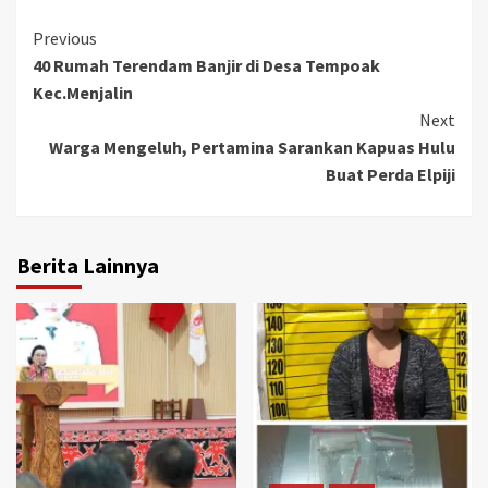
Continue
Previous
40 Rumah Terendam Banjir di Desa Tempoak
Reading
Kec.Menjalin
Next
Warga Mengeluh, Pertamina Sarankan Kapuas Hulu
Buat Perda Elpiji
Berita Lainnya