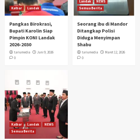
Landak
NEWS
Kalbar
Landak
Semua Berita
Pangkas Birokrasi,
Seorang ibu di Mandor
Bupati Karolin Siap
Ditangkap Polisi
Pimpin KONI Landak
Diduga Menyimpan
2026-2030
Shabu
tariumedia
Juni 9, 2026
tariumedia
Maret 12, 2026
0
0
Kalbar
Landak
NEWS
Semua Berita