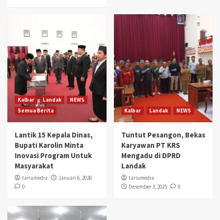
Kalbar
Landak
NEWS
Semua Berita
Kalbar
Landak
NEWS
Lantik 15 Kepala Dinas,
Tuntut Pesangon, Bekas
Bupati Karolin Minta
Karyawan PT KRS
Inovasi Program Untuk
Mengadu di DPRD
Masyarakat
Landak
tariumedia
Januari 6, 2026
tariumedia
0
Desember 3, 2025
0