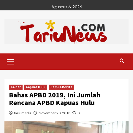
Skip
Agustus 6, 2026
to
content
Primary
Menu
Kalbar
Kapuas Hulu
Semua Berita
Bahas APBD 2019, Ini Jumlah
Rencana APBD Kapuas Hulu
tariumedia
November 20, 2018
0