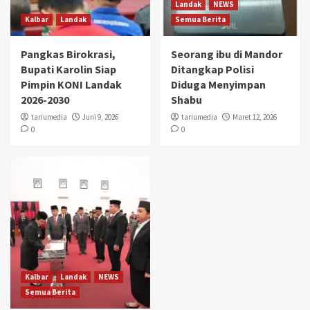
Landak
NEWS
Kalbar
Landak
Semua Berita
Pangkas Birokrasi,
Seorang ibu di Mandor
Bupati Karolin Siap
Ditangkap Polisi
Pimpin KONI Landak
Diduga Menyimpan
2026-2030
Shabu
tariumedia
Juni 9, 2026
tariumedia
Maret 12, 2026
0
0
Kalbar
Landak
NEWS
Semua Berita