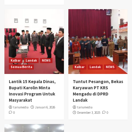
Kalbar
Landak
NEWS
Semua Berita
Kalbar
Landak
NEWS
Lantik 15 Kepala Dinas,
Tuntut Pesangon, Bekas
Bupati Karolin Minta
Karyawan PT KRS
Inovasi Program Untuk
Mengadu di DPRD
Masyarakat
Landak
tariumedia
Januari 6, 2026
tariumedia
0
Desember 3, 2025
0