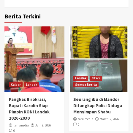
Berita Terkini
Landak
NEWS
Kalbar
Landak
Semua Berita
Pangkas Birokrasi,
Seorang ibu di Mandor
Bupati Karolin Siap
Ditangkap Polisi Diduga
Pimpin KONI Landak
Menyimpan Shabu
2026-2030
tariumedia
Maret 12, 2026
0
tariumedia
Juni 9, 2026
0