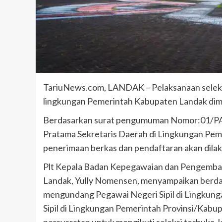
TariuNews.com, LANDAK – Pelaksanaan seleksi
lingkungan Pemerintah Kabupaten Landak dimu
Berdasarkan surat pengumuman Nomor:01/PAN
Pratama Sekretaris Daerah di Lingkungan Pe
penerimaan berkas dan pendaftaran akan dilakuk
Plt Kepala Badan Kepegawaian dan Pengemb
Landak, Yully Nomensen, menyampaikan berdas
mengundang Pegawai Negeri Sipil di Lingkun
Sipil di Lingkungan Pemerintah Provinsi/Kabu
persyaratan untuk mengikuti seleksi terbuka 