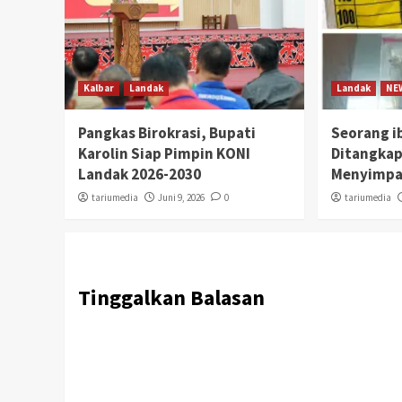
Kalbar
Landak
Landak
NE
Pangkas Birokrasi, Bupati
Seorang i
Karolin Siap Pimpin KONI
Ditangkap
Landak 2026-2030
Menyimpa
tariumedia
Juni 9, 2026
0
tariumedia
Tinggalkan Balasan