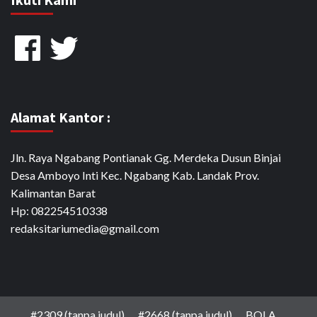
Facebook
Twitter
Alamat Kantor :
Jln. Raya Ngabang Pontianak Gg. Merdeka Dusun Binjai
Desa Amboyo Inti Kec. Ngabang Kab. Landak Prov.
Kalimantan Barat
Hp: 082254510338
redaksitariumedia@gmail.com
#2309 (tanpa judul)
#2668 (tanpa judul)
BOLA