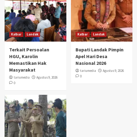
Kalbar
Landak
Kalbar
Landak
Terkait Persoalan
Bupati Landak Pimpin
HGU, Karolin
Apel Hari Desa
Memastikan Hak
Nasional 2026
Masyarakat
tariumedia
Agustus 9, 2026
0
tariumedia
Agustus 9, 2026
0