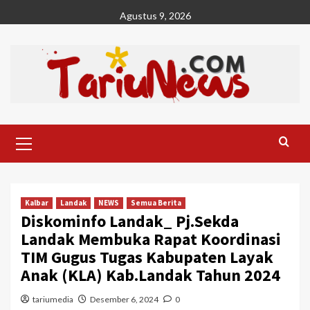
Skip
Agustus 9, 2026
to
content
Primary
Menu
Kalbar
Landak
NEWS
Semua Berita
Diskominfo Landak_ Pj.Sekda
Landak Membuka Rapat Koordinasi
TIM Gugus Tugas Kabupaten Layak
Anak (KLA) Kab.Landak Tahun 2024
tariumedia
Desember 6, 2024
0