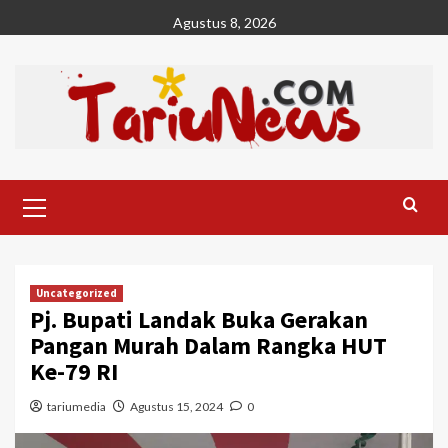
Skip
Agustus 8, 2026
to
content
Primary
Menu
Uncategorized
Pj. Bupati Landak Buka Gerakan
Pangan Murah Dalam Rangka HUT
Ke-79 RI
tariumedia
Agustus 15, 2024
0