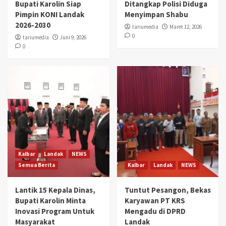
Bupati Karolin Siap
Ditangkap Polisi Diduga
Pimpin KONI Landak
Menyimpan Shabu
2026-2030
tariumedia
Maret 12, 2026
0
tariumedia
Juni 9, 2026
0
Kalbar
Landak
NEWS
Semua Berita
Kalbar
Landak
NEWS
Lantik 15 Kepala Dinas,
Tuntut Pesangon, Bekas
Bupati Karolin Minta
Karyawan PT KRS
Inovasi Program Untuk
Mengadu di DPRD
Masyarakat
Landak