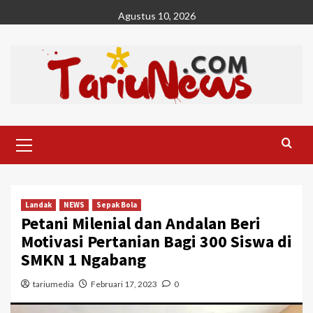
Skip
Agustus 10, 2026
to
content
Primary
Menu
Landak
NEWS
Sepak Bola
Petani Milenial dan Andalan Beri
Motivasi Pertanian Bagi 300 Siswa di
SMKN 1 Ngabang
tariumedia
Februari 17, 2023
0