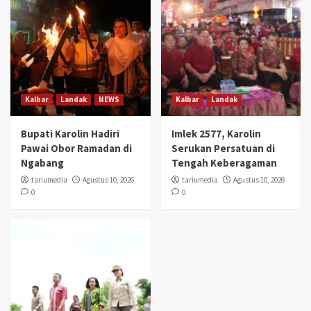
Kalbar
Landak
NEWS
Kalbar
Landak
Bupati Karolin Hadiri
Imlek 2577, Karolin
Pawai Obor Ramadan di
Serukan Persatuan di
Ngabang
Tengah Keberagaman
tariumedia
Agustus 10, 2026
tariumedia
Agustus 10, 2026
0
0