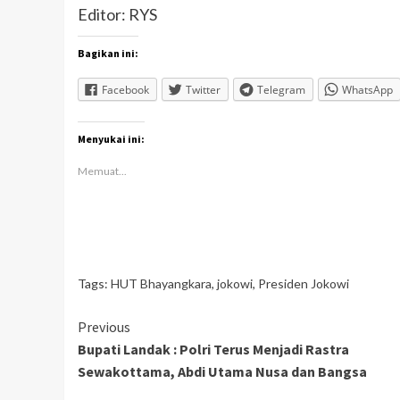
Editor: RYS
Bagikan ini:
Facebook
Twitter
Telegram
WhatsApp
Menyukai ini:
Memuat...
Tags:
HUT Bhayangkara
,
jokowi
,
Presiden Jokowi
Continue
Previous
Bupati Landak : Polri Terus Menjadi Rastra
Reading
Sewakottama, Abdi Utama Nusa dan Bangsa