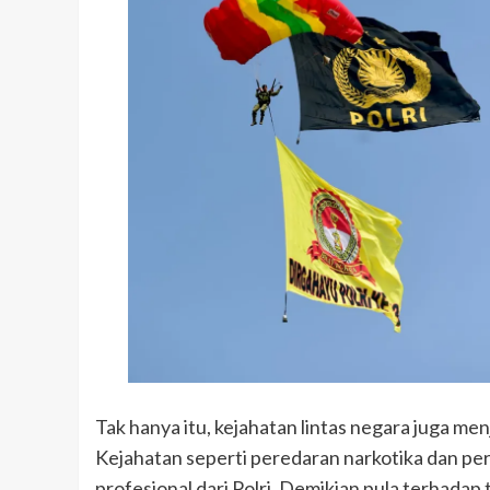
Tak hanya itu, kejahatan lintas negara juga me
Kejahatan seperti peredaran narkotika dan 
profesional dari Polri. Demikian pula terhadap