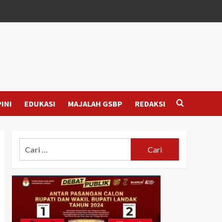
INI
EDUKASI
MAJALAH GSBP
REDAKSI
Cari
untuk: