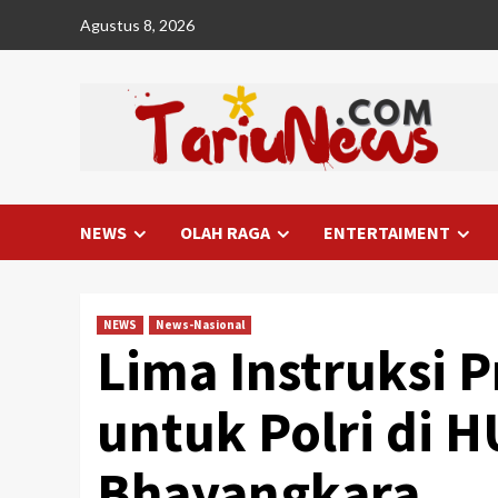
Skip
Agustus 8, 2026
to
content
NEWS
OLAH RAGA
ENTERTAIMENT
NEWS
News-Nasional
Lima Instruksi 
untuk Polri di H
Bhayangkara