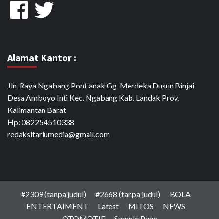
Facebook
Twitter
Alamat Kantor :
Jln. Raya Ngabang Pontianak Gg. Merdeka Dusun Binjai
Desa Amboyo Inti Kec. Ngabang Kab. Landak Prov.
Kalimantan Barat
Hp: 082254510338
redaksitariumedia@gmail.com
#2309 (tanpa judul)
#2668 (tanpa judul)
BOLA
ENTERTAIMENT
Latest
MITOS
NEWS
OTOMOTIF
Sample Page