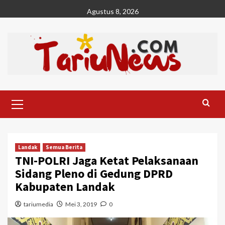
Skip
Agustus 8, 2026
to
content
Primary
Menu
Landak
Semua Berita
TNI-POLRI Jaga Ketat Pelaksanaan
Sidang Pleno di Gedung DPRD
Kabupaten Landak
tariumedia
Mei 3, 2019
0