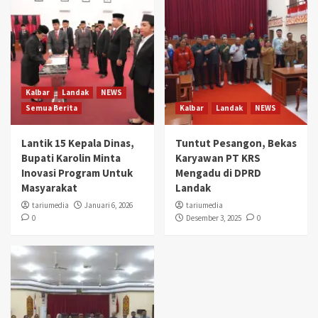
Kalbar
Landak
NEWS
Semua Berita
Kalbar
Landak
NEWS
Lantik 15 Kepala Dinas,
Tuntut Pesangon, Bekas
Bupati Karolin Minta
Karyawan PT KRS
Inovasi Program Untuk
Mengadu di DPRD
Masyarakat
Landak
tariumedia
Januari 6, 2026
tariumedia
0
Desember 3, 2025
0