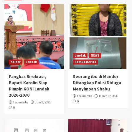
Landak
NEWS
Kalbar
Landak
Semua Berita
Pangkas Birokrasi,
Seorang ibu di Mandor
Bupati Karolin Siap
Ditangkap Polisi Diduga
Pimpin KONI Landak
Menyimpan Shabu
2026-2030
tariumedia
Maret 12, 2026
0
tariumedia
Juni 9, 2026
0