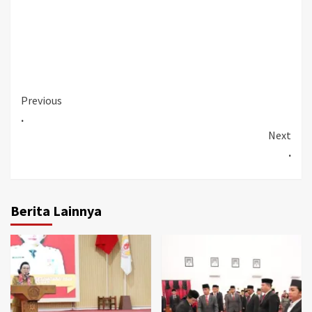
Continue
Previous
.
Reading
Next
.
Berita Lainnya