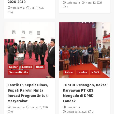
2026-2030
tariumedia
Maret 12, 2026
0
tariumedia
Juni 9, 2026
0
Kalbar
Landak
NEWS
Semua Berita
Kalbar
Landak
NEWS
Lantik 15 Kepala Dinas,
Tuntut Pesangon, Bekas
Bupati Karolin Minta
Karyawan PT KRS
Inovasi Program Untuk
Mengadu di DPRD
Masyarakat
Landak
tariumedia
Januari 6, 2026
tariumedia
0
Desember 3, 2025
0